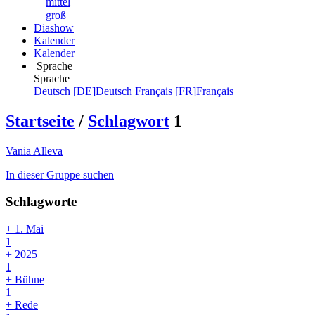
mittel
groß
Diashow
Kalender
Kalender
Sprache
Sprache
Deutsch [DE]
Deutsch
Français [FR]
Français
Startseite
/
Schlagwort
1
Vania Alleva
In dieser Gruppe suchen
Schlagworte
+ 1. Mai
1
+ 2025
1
+ Bühne
1
+ Rede