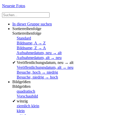
Neueste Fotos
In dieser Gruppe suchen
Sortierreihenfolge
Sortierreihenfolge
Standard
Bildname, A → Z
Bildname, Z → A
Aufnahmedatum, neu → alt
Aufnahmedatum, alt → neu
✔
Veröffentlichungsdatum, neu → alt
Veröffentlichungsdatum, alt → neu
Besuche, hoch → niedrig
Besuche, niedrig → hoch
Bildgrößen
Bildgrößen
quadratisch
Vorschaubild
✔
winzig
ziemlich klein
klein