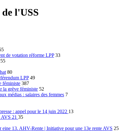
 de l'USS
55
t de votation réforme LPP
33
55
hat
80
éférendum LPP
49
e féministe
387
 la grève féministe
52
ux médias : salaires des femmes
7
resse : appel pour le 14 juin 2022
13
m AVS 21
35
eine 13. AHV-Rente | Initiative pour une 13e rente AVS
25