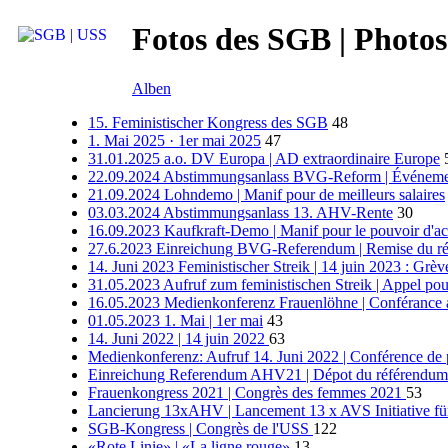
Fotos des SGB | Photos
Alben
15. Feministischer Kongress des SGB
48
1. Mai 2025 · 1er mai 2025
47
31.01.2025 a.o. DV Europa | AD extraordinaire Europe
22.09.2024 Abstimmungsanlass BVG-Reform | Événemen
21.09.2024 Lohndemo | Manif pour de meilleurs salaires
03.03.2024 Abstimmungsanlass 13. AHV-Rente
30
16.09.2023 Kaufkraft-Demo | Manif pour le pouvoir d'ac
27.6.2023 Einreichung BVG-Referendum | Remise du r
14. Juni 2023 Feministischer Streik | 14 juin 2023 : Grèv
31.05.2023 Aufruf zum feministischen Streik | Appel pour
16.05.2023 Medienkonferenz Frauenlöhne | Conférance a
01.05.2023 1. Mai | 1er mai
43
14. Juni 2022 | 14 juin 2022
63
Medienkonferenz: Aufruf 14. Juni 2022 | Conférence de p
Einreichung Referendum AHV21 | Dépot du référendu
Frauenkongress 2021 | Congrès des femmes 2021
53
Lancierung 13xAHV | Lancement 13 x AVS Initiative für 
SGB-Kongress | Congrès de l'USS
122
«Rote Linie» | «La ligne rouge»
13