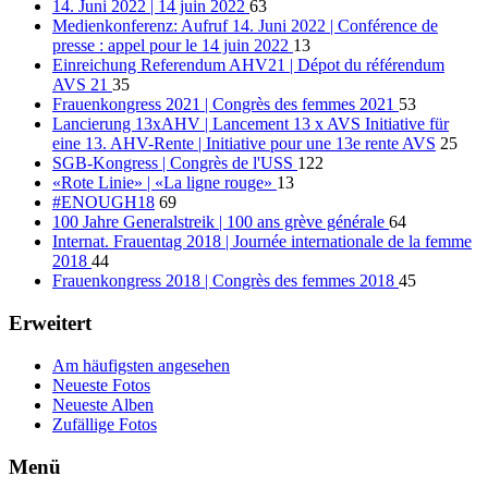
14. Juni 2022 | 14 juin 2022
63
Medienkonferenz: Aufruf 14. Juni 2022 | Conférence de
presse : appel pour le 14 juin 2022
13
Einreichung Referendum AHV21 | Dépot du référendum
AVS 21
35
Frauenkongress 2021 | Congrès des femmes 2021
53
Lancierung 13xAHV | Lancement 13 x AVS Initiative für
eine 13. AHV-Rente | Initiative pour une 13e rente AVS
25
SGB-Kongress | Congrès de l'USS
122
«Rote Linie» | «La ligne rouge»
13
#ENOUGH18
69
100 Jahre Generalstreik | 100 ans grève générale
64
Internat. Frauentag 2018 | Journée internationale de la femme
2018
44
Frauenkongress 2018 | Congrès des femmes 2018
45
Erweitert
Am häufigsten angesehen
Neueste Fotos
Neueste Alben
Zufällige Fotos
Menü