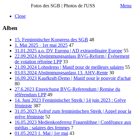
Fotos des SGB | Photos de l'USS
Menu
Close
Alben
15. Feministischer Kongress des SGB
48
1. Mai 2025 · 1er mai 2025
47
31.01.2025 a.o. DV Europa | AD extraordinaire Europe
55
22.09.2024 Abstimmungsanlass BVG-Reform | Événement
de votation réforme LPP
33
21.09.2024 Lohndemo | Manif pour de meilleurs salaires
55
03.03.2024 Abstimmungsanlass 13. AHV-Rente
30
16.09.2023 Kaufkraft-Demo | Manif pour le pouvoir d'achat
80
27.6.2023 Einreichung BVG-Referendum | Remise du
référendum LPP
49
14. Juni 2023 Feministischer Streik | 14 juin 2023 : Grève
féministe
387
31.05.2023 Aufruf zum feministischen Streik | Appel pour la
grève féministe
52
16.05.2023 Medienkonferenz Frauenlöhne | Conférance aux
médias : salaires des femmes
7
01.05.2023 1. Mai | 1er mai
43