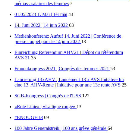
médias : salaires des femmes
7
01.05.2023 1. Mai | 1er mai
43
14. Juni 2022 | 14 juin 2022
63
Medienkonferenz: Aufruf 14. Juni 2022 | Conférence de
presse : appel pour le 14 juin 2022
13
Einreichung Referendum AHV21 | Dépot du référendum
AVS 21
35
Frauenkongress 2021 | Congrès des femmes 2021
53
Lancierung 13xAHV | Lancement 13 x AVS Initiative für
eine 13. AHV-Rente | Initiative pour une 13e rente AVS
25
SGB-Kongress | Congrès de l'USS
122
«Rote Linie» | «La ligne rouge»
13
#ENOUGH18
69
100 Jahre Generalstreik | 100 ans grève générale
64