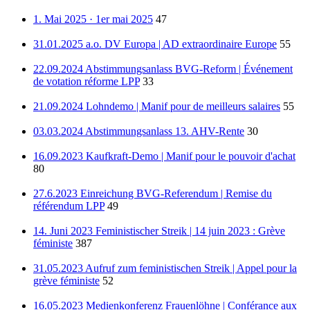
1. Mai 2025 · 1er mai 2025
47
31.01.2025 a.o. DV Europa | AD extraordinaire Europe
55
22.09.2024 Abstimmungsanlass BVG-Reform | Événement
de votation réforme LPP
33
21.09.2024 Lohndemo | Manif pour de meilleurs salaires
55
03.03.2024 Abstimmungsanlass 13. AHV-Rente
30
16.09.2023 Kaufkraft-Demo | Manif pour le pouvoir d'achat
80
27.6.2023 Einreichung BVG-Referendum | Remise du
référendum LPP
49
14. Juni 2023 Feministischer Streik | 14 juin 2023 : Grève
féministe
387
31.05.2023 Aufruf zum feministischen Streik | Appel pour la
grève féministe
52
16.05.2023 Medienkonferenz Frauenlöhne | Conférance aux