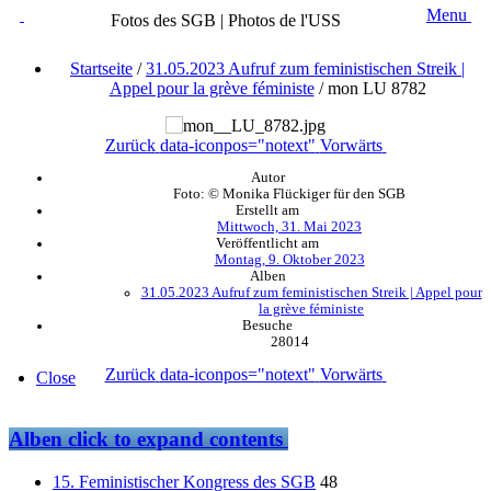
Menu
Fotos des SGB | Photos de l'USS
Startseite
/
31.05.2023 Aufruf zum feministischen Streik |
Appel pour la grève féministe
/
mon LU 8782
Zurück
data-iconpos="notext"
Vorwärts
Autor
Foto: © Monika Flückiger für den SGB
Erstellt am
Mittwoch, 31. Mai 2023
Veröffentlicht am
Montag, 9. Oktober 2023
Alben
31.05.2023 Aufruf zum feministischen Streik | Appel pour
la grève féministe
Besuche
28014
Zurück
data-iconpos="notext"
Vorwärts
Close
Alben
click to expand contents
15. Feministischer Kongress des SGB
48