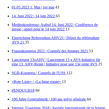
01.05.2023 1. Mai | 1er mai
43
14. Juni 2022 | 14 juin 2022
63
Medienkonferenz: Aufruf 14. Juni 2022 | Conférence de
presse : appel pour le 14 juin 2022
13
Einreichung Referendum AHV21 | Dépot du référendum
AVS 21
35
Frauenkongress 2021 | Congrès des femmes 2021
53
Lancierung 13xAHV | Lancement 13 x AVS Initiative für
eine 13. AHV-Rente | Initiative pour une 13e rente AVS
25
SGB-Kongress | Congrès de l'USS
122
«Rote Linie» | «La ligne rouge»
13
#ENOUGH18
69
100 Jahre Generalstreik | 100 ans grève générale
64
Internat. Frauentag 2018 | Journée internationale de la femme