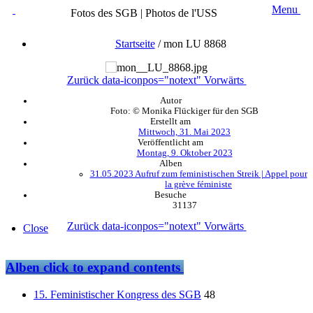
Menu
Fotos des SGB | Photos de l'USS
Startseite
/
mon LU 8868
Zurück
data-iconpos="notext"
Vorwärts
Autor
Foto: © Monika Flückiger für den SGB
Erstellt am
Mittwoch, 31. Mai 2023
Veröffentlicht am
Montag, 9. Oktober 2023
Alben
31.05.2023 Aufruf zum feministischen Streik | Appel pour
la grève féministe
Besuche
31137
Zurück
data-iconpos="notext"
Vorwärts
Close
Alben
click to expand contents
15. Feministischer Kongress des SGB
48