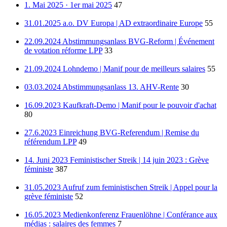
1. Mai 2025 · 1er mai 2025
47
31.01.2025 a.o. DV Europa | AD extraordinaire Europe
55
22.09.2024 Abstimmungsanlass BVG-Reform | Événement
de votation réforme LPP
33
21.09.2024 Lohndemo | Manif pour de meilleurs salaires
55
03.03.2024 Abstimmungsanlass 13. AHV-Rente
30
16.09.2023 Kaufkraft-Demo | Manif pour le pouvoir d'achat
80
27.6.2023 Einreichung BVG-Referendum | Remise du
référendum LPP
49
14. Juni 2023 Feministischer Streik | 14 juin 2023 : Grève
féministe
387
31.05.2023 Aufruf zum feministischen Streik | Appel pour la
grève féministe
52
16.05.2023 Medienkonferenz Frauenlöhne | Conférance aux
médias : salaires des femmes
7