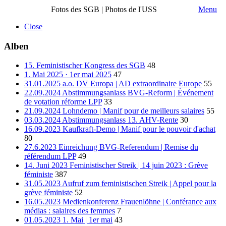
Fotos des SGB | Photos de l'USS
Menu
Close
Alben
15. Feministischer Kongress des SGB
48
1. Mai 2025 · 1er mai 2025
47
31.01.2025 a.o. DV Europa | AD extraordinaire Europe
55
22.09.2024 Abstimmungsanlass BVG-Reform | Événement
de votation réforme LPP
33
21.09.2024 Lohndemo | Manif pour de meilleurs salaires
55
03.03.2024 Abstimmungsanlass 13. AHV-Rente
30
16.09.2023 Kaufkraft-Demo | Manif pour le pouvoir d'achat
80
27.6.2023 Einreichung BVG-Referendum | Remise du
référendum LPP
49
14. Juni 2023 Feministischer Streik | 14 juin 2023 : Grève
féministe
387
31.05.2023 Aufruf zum feministischen Streik | Appel pour la
grève féministe
52
16.05.2023 Medienkonferenz Frauenlöhne | Conférance aux
médias : salaires des femmes
7
01.05.2023 1. Mai | 1er mai
43