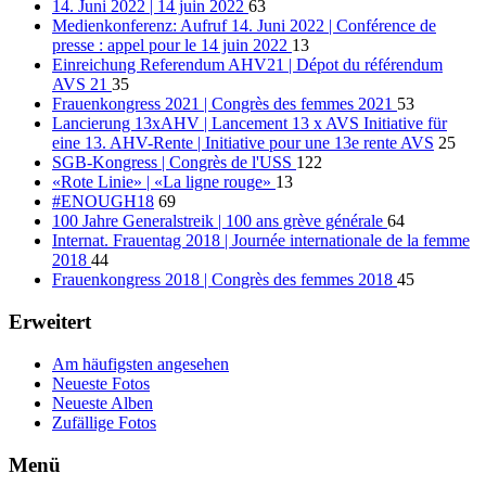
14. Juni 2022 | 14 juin 2022
63
Medienkonferenz: Aufruf 14. Juni 2022 | Conférence de
presse : appel pour le 14 juin 2022
13
Einreichung Referendum AHV21 | Dépot du référendum
AVS 21
35
Frauenkongress 2021 | Congrès des femmes 2021
53
Lancierung 13xAHV | Lancement 13 x AVS Initiative für
eine 13. AHV-Rente | Initiative pour une 13e rente AVS
25
SGB-Kongress | Congrès de l'USS
122
«Rote Linie» | «La ligne rouge»
13
#ENOUGH18
69
100 Jahre Generalstreik | 100 ans grève générale
64
Internat. Frauentag 2018 | Journée internationale de la femme
2018
44
Frauenkongress 2018 | Congrès des femmes 2018
45
Erweitert
Am häufigsten angesehen
Neueste Fotos
Neueste Alben
Zufällige Fotos
Menü