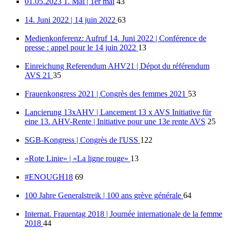
01.05.2023 1. Mai | 1er mai
43
14. Juni 2022 | 14 juin 2022
63
Medienkonferenz: Aufruf 14. Juni 2022 | Conférence de
presse : appel pour le 14 juin 2022
13
Einreichung Referendum AHV21 | Dépot du référendum
AVS 21
35
Frauenkongress 2021 | Congrès des femmes 2021
53
Lancierung 13xAHV | Lancement 13 x AVS Initiative für
eine 13. AHV-Rente | Initiative pour une 13e rente AVS
25
SGB-Kongress | Congrès de l'USS
122
«Rote Linie» | «La ligne rouge»
13
#ENOUGH18
69
100 Jahre Generalstreik | 100 ans grève générale
64
Internat. Frauentag 2018 | Journée internationale de la femme
2018
44