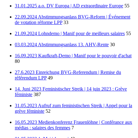
31.01.2025 a.o. DV Europa | AD extraordinaire Europe
55
22.09.2024 Abstimmungsanlass BVG-Reform | Événement
de votation réforme LPP
33
21.09.2024 Lohndemo | Manif pour de meilleurs salaires
55
03.03.2024 Abstimmungsanlass 13. AHV-Rente
30
16.09.2023 Kaufkraft-Demo | Manif pour le pouvoir d'achat
80
27.6.2023 Einreichung BVG-Referendum | Remise du
référendum LPP
49
14. Juni 2023 Feministischer Streik | 14 juin 2023 : Grève
féministe
387
31.05.2023 Aufruf zum feministischen Streik | Appel pour la
grève féministe
52
16.05.2023 Medienkonferenz Frauenlöhne | Conférance aux
médias : salaires des femmes
7