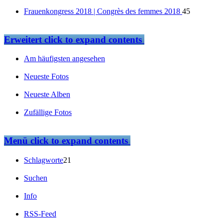
Frauenkongress 2018 | Congrès des femmes 2018
45
Erweitert
click to expand contents
Am häufigsten angesehen
Neueste Fotos
Neueste Alben
Zufällige Fotos
Menü
click to expand contents
Schlagworte
21
Suchen
Info
RSS-Feed