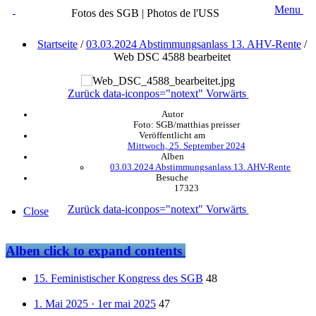
Menu
Fotos des SGB | Photos de l'USS
Startseite
/
03.03.2024 Abstimmungsanlass 13. AHV-Rente
/
Web DSC 4588 bearbeitet
Zurück
data-iconpos="notext"
Vorwärts
Autor
Foto: SGB/matthias preisser
Veröffentlicht am
Mittwoch, 25. September 2024
Alben
03.03.2024 Abstimmungsanlass 13. AHV-Rente
Besuche
17323
Zurück
data-iconpos="notext"
Vorwärts
Close
Alben
click to expand contents
15. Feministischer Kongress des SGB
48
1. Mai 2025 · 1er mai 2025
47