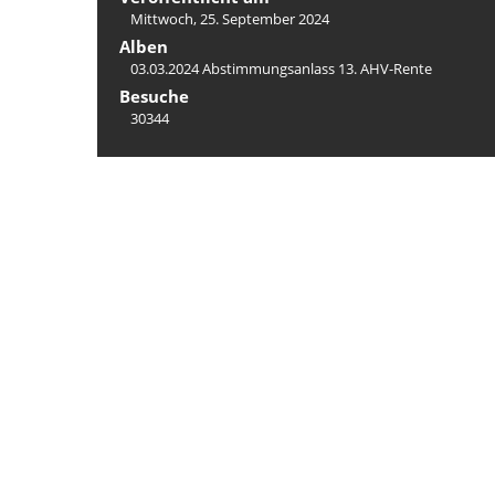
Mittwoch, 25. September 2024
Alben
03.03.2024 Abstimmungsanlass 13. AHV-Rente
Besuche
30344