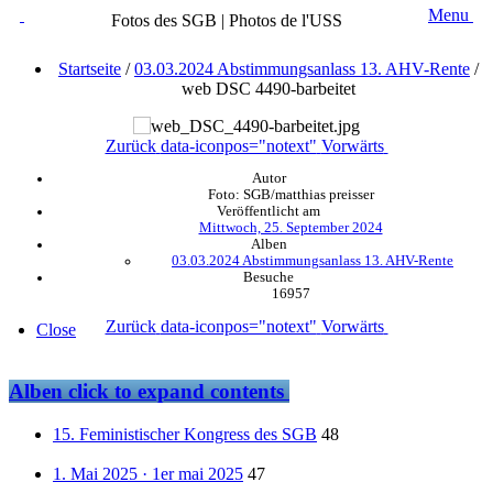
Menu
Fotos des SGB | Photos de l'USS
Startseite
/
03.03.2024 Abstimmungsanlass 13. AHV-Rente
/
web DSC 4490-barbeitet
Zurück
data-iconpos="notext"
Vorwärts
Autor
Foto: SGB/matthias preisser
Veröffentlicht am
Mittwoch, 25. September 2024
Alben
03.03.2024 Abstimmungsanlass 13. AHV-Rente
Besuche
16957
Zurück
data-iconpos="notext"
Vorwärts
Close
Alben
click to expand contents
15. Feministischer Kongress des SGB
48
1. Mai 2025 · 1er mai 2025
47