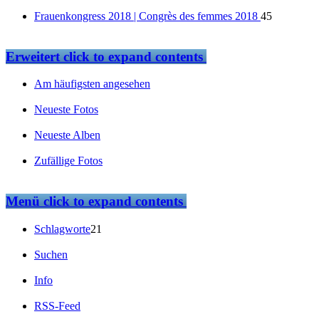
Frauenkongress 2018 | Congrès des femmes 2018
45
Erweitert
click to expand contents
Am häufigsten angesehen
Neueste Fotos
Neueste Alben
Zufällige Fotos
Menü
click to expand contents
Schlagworte
21
Suchen
Info
RSS-Feed