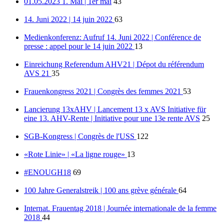
01.05.2023 1. Mai | 1er mai
43
14. Juni 2022 | 14 juin 2022
63
Medienkonferenz: Aufruf 14. Juni 2022 | Conférence de
presse : appel pour le 14 juin 2022
13
Einreichung Referendum AHV21 | Dépot du référendum
AVS 21
35
Frauenkongress 2021 | Congrès des femmes 2021
53
Lancierung 13xAHV | Lancement 13 x AVS Initiative für
eine 13. AHV-Rente | Initiative pour une 13e rente AVS
25
SGB-Kongress | Congrès de l'USS
122
«Rote Linie» | «La ligne rouge»
13
#ENOUGH18
69
100 Jahre Generalstreik | 100 ans grève générale
64
Internat. Frauentag 2018 | Journée internationale de la femme
2018
44