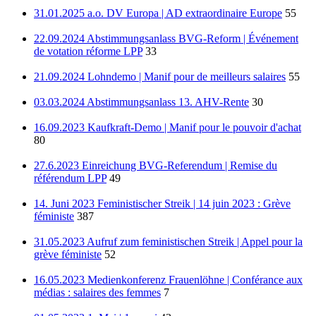
31.01.2025 a.o. DV Europa | AD extraordinaire Europe
55
22.09.2024 Abstimmungsanlass BVG-Reform | Événement
de votation réforme LPP
33
21.09.2024 Lohndemo | Manif pour de meilleurs salaires
55
03.03.2024 Abstimmungsanlass 13. AHV-Rente
30
16.09.2023 Kaufkraft-Demo | Manif pour le pouvoir d'achat
80
27.6.2023 Einreichung BVG-Referendum | Remise du
référendum LPP
49
14. Juni 2023 Feministischer Streik | 14 juin 2023 : Grève
féministe
387
31.05.2023 Aufruf zum feministischen Streik | Appel pour la
grève féministe
52
16.05.2023 Medienkonferenz Frauenlöhne | Conférance aux
médias : salaires des femmes
7