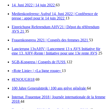
14. Juni 2022 | 14 juin 2022
63
Medienkonferenz: Aufruf 14. Juni 2022 | Conférence de
presse : appel pour le 14 juin 2022
13
Einreichung Referendum AHV21 | Dépot du référendum
AVS 21
35
Frauenkongress 2021 | Congrès des femmes 2021
53
Lancierung 13xAHV | Lancement 13 x AVS Initiative für
eine 13. AHV-Rente | Initiative pour une 13e rente AVS
25
SGB-Kongress | Congrès de l'USS
122
«Rote Linie» | «La ligne rouge»
13
#ENOUGH18
69
100 Jahre Generalstreik | 100 ans grève générale
64
Internat. Frauentag 2018 | Journée internationale de la femme
2018
44