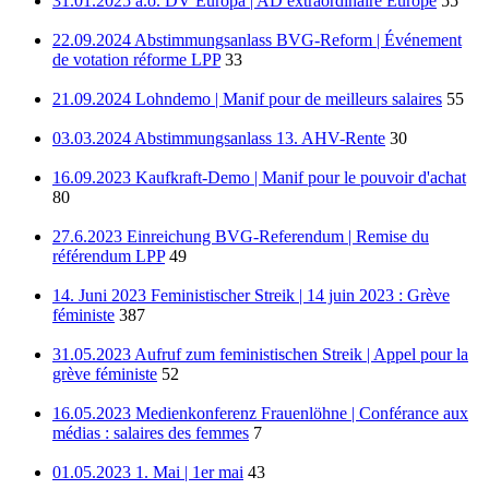
31.01.2025 a.o. DV Europa | AD extraordinaire Europe
55
22.09.2024 Abstimmungsanlass BVG-Reform | Événement
de votation réforme LPP
33
21.09.2024 Lohndemo | Manif pour de meilleurs salaires
55
03.03.2024 Abstimmungsanlass 13. AHV-Rente
30
16.09.2023 Kaufkraft-Demo | Manif pour le pouvoir d'achat
80
27.6.2023 Einreichung BVG-Referendum | Remise du
référendum LPP
49
14. Juni 2023 Feministischer Streik | 14 juin 2023 : Grève
féministe
387
31.05.2023 Aufruf zum feministischen Streik | Appel pour la
grève féministe
52
16.05.2023 Medienkonferenz Frauenlöhne | Conférance aux
médias : salaires des femmes
7
01.05.2023 1. Mai | 1er mai
43