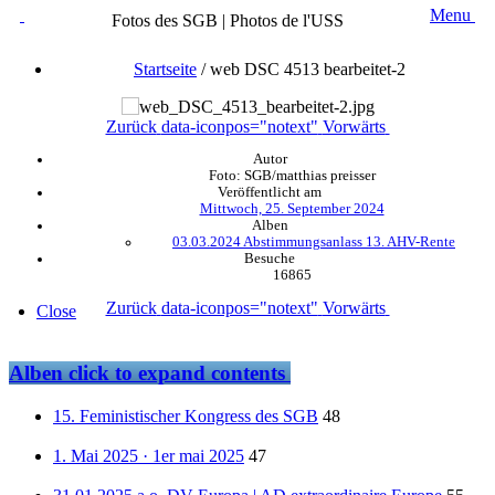
Menu
Fotos des SGB | Photos de l'USS
Startseite
/
web DSC 4513 bearbeitet-2
Zurück
data-iconpos="notext"
Vorwärts
Autor
Foto: SGB/matthias preisser
Veröffentlicht am
Mittwoch, 25. September 2024
Alben
03.03.2024 Abstimmungsanlass 13. AHV-Rente
Besuche
16865
Zurück
data-iconpos="notext"
Vorwärts
Close
Alben
click to expand contents
15. Feministischer Kongress des SGB
48
1. Mai 2025 · 1er mai 2025
47