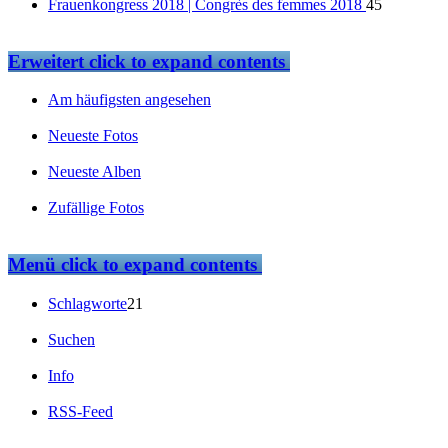
Frauenkongress 2018 | Congrès des femmes 2018
45
Erweitert
click to expand contents
Am häufigsten angesehen
Neueste Fotos
Neueste Alben
Zufällige Fotos
Menü
click to expand contents
Schlagworte
21
Suchen
Info
RSS-Feed