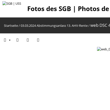
Fotos des SGB | Photos de
web DSC 4
Startseite
/
03.03.2024 Abstimmungsanlass 13. AHV-Rente
/