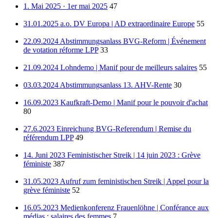
1. Mai 2025 · 1er mai 2025
47
31.01.2025 a.o. DV Europa | AD extraordinaire Europe
55
22.09.2024 Abstimmungsanlass BVG-Reform | Événement
de votation réforme LPP
33
21.09.2024 Lohndemo | Manif pour de meilleurs salaires
55
03.03.2024 Abstimmungsanlass 13. AHV-Rente
30
16.09.2023 Kaufkraft-Demo | Manif pour le pouvoir d'achat
80
27.6.2023 Einreichung BVG-Referendum | Remise du
référendum LPP
49
14. Juni 2023 Feministischer Streik | 14 juin 2023 : Grève
féministe
387
31.05.2023 Aufruf zum feministischen Streik | Appel pour la
grève féministe
52
16.05.2023 Medienkonferenz Frauenlöhne | Conférance aux
médias : salaires des femmes
7