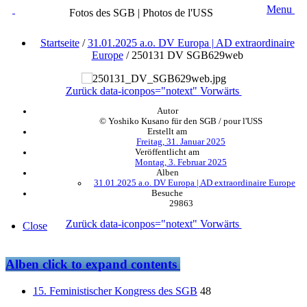
Menu
Fotos des SGB | Photos de l'USS
Startseite
/
31.01.2025 a.o. DV Europa | AD extraordinaire
Europe
/
250131 DV SGB629web
Zurück
data-iconpos="notext"
Vorwärts
Autor
© Yoshiko Kusano für den SGB / pour l'USS
Erstellt am
Freitag, 31. Januar 2025
Veröffentlicht am
Montag, 3. Februar 2025
Alben
31.01.2025 a.o. DV Europa | AD extraordinaire Europe
Besuche
29863
Zurück
data-iconpos="notext"
Vorwärts
Close
Alben
click to expand contents
15. Feministischer Kongress des SGB
48