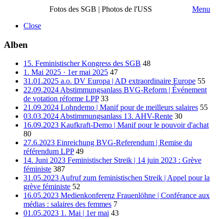
Fotos des SGB | Photos de l'USS
Menu
Close
Alben
15. Feministischer Kongress des SGB
48
1. Mai 2025 · 1er mai 2025
47
31.01.2025 a.o. DV Europa | AD extraordinaire Europe
55
22.09.2024 Abstimmungsanlass BVG-Reform | Événement
de votation réforme LPP
33
21.09.2024 Lohndemo | Manif pour de meilleurs salaires
55
03.03.2024 Abstimmungsanlass 13. AHV-Rente
30
16.09.2023 Kaufkraft-Demo | Manif pour le pouvoir d'achat
80
27.6.2023 Einreichung BVG-Referendum | Remise du
référendum LPP
49
14. Juni 2023 Feministischer Streik | 14 juin 2023 : Grève
féministe
387
31.05.2023 Aufruf zum feministischen Streik | Appel pour la
grève féministe
52
16.05.2023 Medienkonferenz Frauenlöhne | Conférance aux
médias : salaires des femmes
7
01.05.2023 1. Mai | 1er mai
43