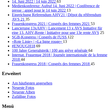
14. Juni 2022 | 14 juin 2022
63
Medienkonferenz: Aufruf 14. Juni 2022 | Conférence de
presse : appel pour le 14 juin 2022
13
Einreichung Referendum AHV21 | Dépot du référendum
AVS 21
35
Frauenkongress 2021 | Congrès des femmes 2021
53
Lancierung 13xAHV | Lancement 13 x AVS Initiative für
eine 13. AHV-Rente | Initiative pour une 13e rente AVS
25
SGB-Kongress | Congrès de l'USS
122
«Rote Linie» | «La ligne rouge»
13
#ENOUGH18
69
100 Jahre Generalstreik | 100 ans grève générale
64
Internat. Frauentag 2018 | Journée internationale de la femme
2018
44
Frauenkongress 2018 | Congrès des femmes 2018
45
Erweitert
Am häufigsten angesehen
Neueste Fotos
Neueste Alben
Zufällige Fotos
Menü