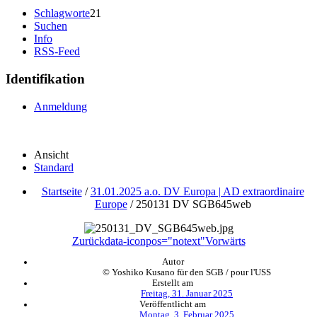
Schlagworte
21
Suchen
Info
RSS-Feed
Identifikation
Anmeldung
Ansicht
Standard
Startseite
/
31.01.2025 a.o. DV Europa | AD extraordinaire
Europe
/
250131 DV SGB645web
Zurück
data-iconpos="notext"
Vorwärts
Autor
© Yoshiko Kusano für den SGB / pour l'USS
Erstellt am
Freitag, 31. Januar 2025
Veröffentlicht am
Montag, 3. Februar 2025