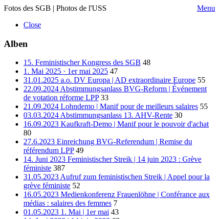
Fotos des SGB | Photos de l'USS
Menu
Close
Alben
15. Feministischer Kongress des SGB
48
1. Mai 2025 · 1er mai 2025
47
31.01.2025 a.o. DV Europa | AD extraordinaire Europe
55
22.09.2024 Abstimmungsanlass BVG-Reform | Événement
de votation réforme LPP
33
21.09.2024 Lohndemo | Manif pour de meilleurs salaires
55
03.03.2024 Abstimmungsanlass 13. AHV-Rente
30
16.09.2023 Kaufkraft-Demo | Manif pour le pouvoir d'achat
80
27.6.2023 Einreichung BVG-Referendum | Remise du
référendum LPP
49
14. Juni 2023 Feministischer Streik | 14 juin 2023 : Grève
féministe
387
31.05.2023 Aufruf zum feministischen Streik | Appel pour la
grève féministe
52
16.05.2023 Medienkonferenz Frauenlöhne | Conférance aux
médias : salaires des femmes
7
01.05.2023 1. Mai | 1er mai
43