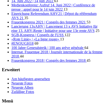
14. Juni 2022 | 14 juin 2022
63
Medienkonferenz: Aufruf 14. Juni 2022 | Conférence de
presse : appel pour le 14 juin 2022
13
Einreichung Referendum AHV21 | Dépot du référendum
AVS 21
35
Frauenkongress 2021 | Congrès des femmes 2021
53
Lancierung 13xAHV | Lancement 13 x AVS Initiative für
eine 13. AHV-Rente | Initiative pour une 13e rente AVS
25
SGB-Kongress | Congrès de l'USS
122
«Rote Linie» | «La ligne rouge»
13
#ENOUGH18
69
100 Jahre Generalstreik | 100 ans grève générale
64
Internat. Frauentag 2018 | Journée internationale de la femme
2018
44
Frauenkongress 2018 | Congrès des femmes 2018
45
Erweitert
Am häufigsten angesehen
Neueste Fotos
Neueste Alben
Zufällige Fotos
Menü