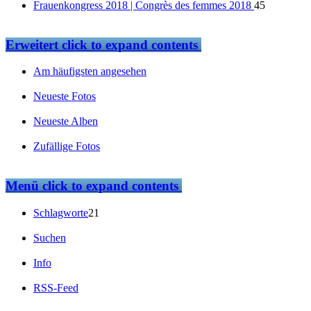
Frauenkongress 2018 | Congrès des femmes 2018
45
Erweitert
click to expand contents
Am häufigsten angesehen
Neueste Fotos
Neueste Alben
Zufällige Fotos
Menü
click to expand contents
Schlagworte
21
Suchen
Info
RSS-Feed