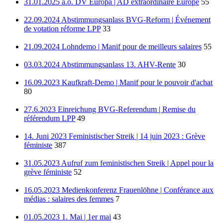
31.01.2025 a.o. DV Europa | AD extraordinaire Europe
55
22.09.2024 Abstimmungsanlass BVG-Reform | Événement
de votation réforme LPP
33
21.09.2024 Lohndemo | Manif pour de meilleurs salaires
55
03.03.2024 Abstimmungsanlass 13. AHV-Rente
30
16.09.2023 Kaufkraft-Demo | Manif pour le pouvoir d'achat
80
27.6.2023 Einreichung BVG-Referendum | Remise du
référendum LPP
49
14. Juni 2023 Feministischer Streik | 14 juin 2023 : Grève
féministe
387
31.05.2023 Aufruf zum feministischen Streik | Appel pour la
grève féministe
52
16.05.2023 Medienkonferenz Frauenlöhne | Conférance aux
médias : salaires des femmes
7
01.05.2023 1. Mai | 1er mai
43