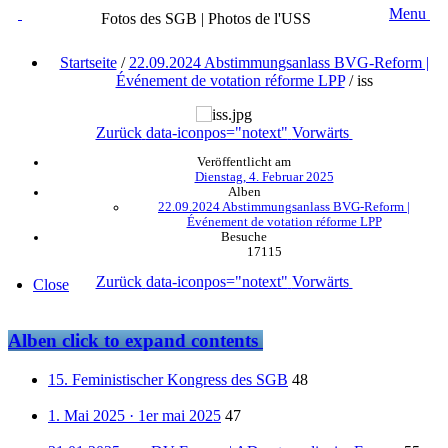
Menu
Fotos des SGB | Photos de l'USS
Startseite
/
22.09.2024 Abstimmungsanlass BVG-Reform |
Événement de votation réforme LPP
/
iss
Zurück
data-iconpos="notext"
Vorwärts
Veröffentlicht am
Dienstag, 4. Februar 2025
Alben
22.09.2024 Abstimmungsanlass BVG-Reform |
Événement de votation réforme LPP
Besuche
17115
Zurück
data-iconpos="notext"
Vorwärts
Close
Alben
click to expand contents
15. Feministischer Kongress des SGB
48
1. Mai 2025 · 1er mai 2025
47