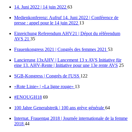
14. Juni 2022 | 14 juin 2022
63
Medienkonferenz: Aufruf 14. Juni 2022 | Conférence de
presse : appel pour le 14 juin 2022
13
Einreichung Referendum AHV21 | Dépot du référendum
AVS 21
35
Frauenkongress 2021 | Congrès des femmes 2021
53
Lancierung 13xAHV | Lancement 13 x AVS Initiative für
eine 13. AHV-Rente | Initiative pour une 13e rente AVS
25
SGB-Kongress | Congrès de l'USS
122
«Rote Linie» | «La ligne rouge»
13
#ENOUGH18
69
100 Jahre Generalstreik | 100 ans grève générale
64
Internat. Frauentag 2018 | Journée internationale de la femme
2018
44