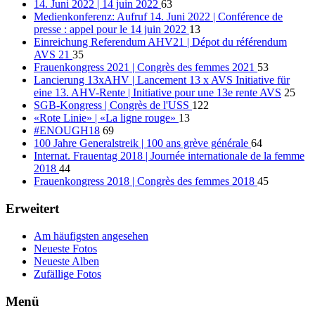
14. Juni 2022 | 14 juin 2022
63
Medienkonferenz: Aufruf 14. Juni 2022 | Conférence de
presse : appel pour le 14 juin 2022
13
Einreichung Referendum AHV21 | Dépot du référendum
AVS 21
35
Frauenkongress 2021 | Congrès des femmes 2021
53
Lancierung 13xAHV | Lancement 13 x AVS Initiative für
eine 13. AHV-Rente | Initiative pour une 13e rente AVS
25
SGB-Kongress | Congrès de l'USS
122
«Rote Linie» | «La ligne rouge»
13
#ENOUGH18
69
100 Jahre Generalstreik | 100 ans grève générale
64
Internat. Frauentag 2018 | Journée internationale de la femme
2018
44
Frauenkongress 2018 | Congrès des femmes 2018
45
Erweitert
Am häufigsten angesehen
Neueste Fotos
Neueste Alben
Zufällige Fotos
Menü