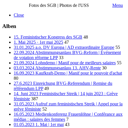
Fotos des SGB | Photos de l'USS
Menu
Close
Alben
15. Feministischer Kongress des SGB
48
1. Mai 2025 · 1er mai 2025
47
31.01.2025 a.o. DV Europa | AD extraordinaire Europe
55
22.09.2024 Abstimmungsanlass BVG-Reform | Événement
de votation réforme LPP
33
21.09.2024 Lohndemo | Manif pour de meilleurs salaires
55
03.03.2024 Abstimmungsanlass 13. AHV-Rente
30
16.09.2023 Kaufkraft-Demo | Manif pour le pouvoir d'achat
80
27.6.2023 Einreichung BVG-Referendum | Remise du
référendum LPP
49
14. Juni 2023 Feministischer Streik | 14 juin 2023 : Grève
féministe
387
31.05.2023 Aufruf zum feministischen Streik | Appel pour la
grève féministe
52
16.05.2023 Medienkonferenz Frauenlöhne | Conférance aux
médias : salaires des femmes
7
01.05.2023 1. Mai | 1er mai
43