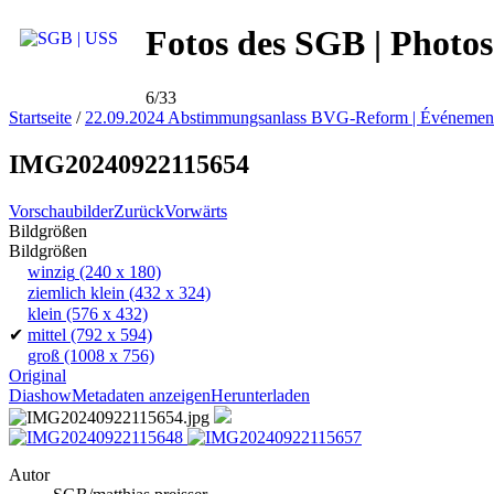
Fotos des SGB | Photos
6/33
Startseite
/
22.09.2024 Abstimmungsanlass BVG-Reform | Événement 
IMG20240922115654
Vorschaubilder
Zurück
Vorwärts
Bildgrößen
Bildgrößen
winzig
(240 x 180)
ziemlich klein
(432 x 324)
klein
(576 x 432)
✔
mittel
(792 x 594)
groß
(1008 x 756)
Original
Diashow
Metadaten anzeigen
Herunterladen
Autor