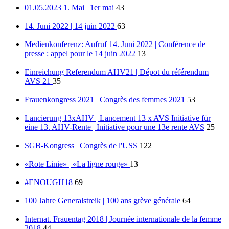
01.05.2023 1. Mai | 1er mai
43
14. Juni 2022 | 14 juin 2022
63
Medienkonferenz: Aufruf 14. Juni 2022 | Conférence de
presse : appel pour le 14 juin 2022
13
Einreichung Referendum AHV21 | Dépot du référendum
AVS 21
35
Frauenkongress 2021 | Congrès des femmes 2021
53
Lancierung 13xAHV | Lancement 13 x AVS Initiative für
eine 13. AHV-Rente | Initiative pour une 13e rente AVS
25
SGB-Kongress | Congrès de l'USS
122
«Rote Linie» | «La ligne rouge»
13
#ENOUGH18
69
100 Jahre Generalstreik | 100 ans grève générale
64
Internat. Frauentag 2018 | Journée internationale de la femme
2018
44