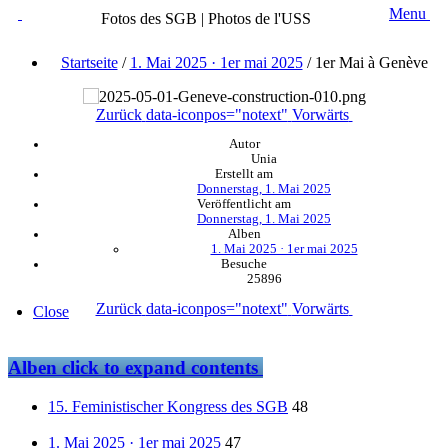
Menu
Fotos des SGB | Photos de l'USS
Startseite
/
1. Mai 2025 · 1er mai 2025
/
1er Mai à Genève
Zurück
data-iconpos="notext"
Vorwärts
Autor
Unia
Erstellt am
Donnerstag, 1. Mai 2025
Veröffentlicht am
Donnerstag, 1. Mai 2025
Alben
1. Mai 2025 · 1er mai 2025
Besuche
25896
Zurück
data-iconpos="notext"
Vorwärts
Close
Alben
click to expand contents
15. Feministischer Kongress des SGB
48
1. Mai 2025 · 1er mai 2025
47