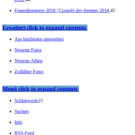
Frauenkongress 2018 | Congrès des femmes 2018
45
Erweitert
click to expand contents
Am häufigsten angesehen
Neueste Fotos
Neueste Alben
Zufällige Fotos
Menü
click to expand contents
Schlagworte
21
Suchen
Info
RSS-Feed