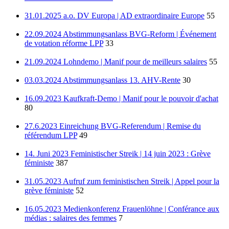
31.01.2025 a.o. DV Europa | AD extraordinaire Europe
55
22.09.2024 Abstimmungsanlass BVG-Reform | Événement
de votation réforme LPP
33
21.09.2024 Lohndemo | Manif pour de meilleurs salaires
55
03.03.2024 Abstimmungsanlass 13. AHV-Rente
30
16.09.2023 Kaufkraft-Demo | Manif pour le pouvoir d'achat
80
27.6.2023 Einreichung BVG-Referendum | Remise du
référendum LPP
49
14. Juni 2023 Feministischer Streik | 14 juin 2023 : Grève
féministe
387
31.05.2023 Aufruf zum feministischen Streik | Appel pour la
grève féministe
52
16.05.2023 Medienkonferenz Frauenlöhne | Conférance aux
médias : salaires des femmes
7