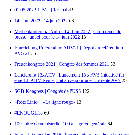
01.05.2023 1. Mai | 1er mai
43
14. Juni 2022 | 14 juin 2022
63
Medienkonferenz: Aufruf 14. Juni 2022 | Conférence de
presse : appel pour le 14 juin 2022
13
Einreichung Referendum AHV21 | Dépot du référendum
AVS 21
35
Frauenkongress 2021 | Congrès des femmes 2021
53
Lancierung 13xAHV | Lancement 13 x AVS Initiative für
eine 13. AHV-Rente | Initiative pour une 13e rente AVS
25
SGB-Kongress | Congrès de l'USS
122
«Rote Linie» | «La ligne rouge»
13
#ENOUGH18
69
100 Jahre Generalstreik | 100 ans grève générale
64
Internat. Frauentag 2018 | Journée internationale de la femme