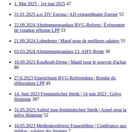
1. Mai 2025 · 1er mai 2025
47
31.01.2025 a.o. DV Europa | AD extraordinaire Europe
55
22.09.2024 Abstimmungsanlass BVG-Reform | Événement
de votation réforme LPP
33
21.09.2024 Lohndemo | Manif pour de meilleurs salaires
55
03.03.2024 Abstimmungsanlass 13. AHV-Rente
30
16.09.2023 Kaufkraft-Demo | Manif pour le pouvoir d'achat
80
27.6.2023 Einreichung BVG-Referendum | Remise du
référendum LPP
49
14. Juni 2023 Feministischer Streik | 14 juin 2023 : Grève
féministe
387
31.05.2023 Aufruf zum feministischen Streik | Appel pour la
grève féministe
52
16.05.2023 Medienkonferenz Frauenlöhne | Conférance aux
médias : salaires des femmes
7