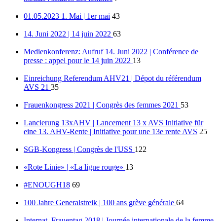
01.05.2023 1. Mai | 1er mai
43
14. Juni 2022 | 14 juin 2022
63
Medienkonferenz: Aufruf 14. Juni 2022 | Conférence de
presse : appel pour le 14 juin 2022
13
Einreichung Referendum AHV21 | Dépot du référendum
AVS 21
35
Frauenkongress 2021 | Congrès des femmes 2021
53
Lancierung 13xAHV | Lancement 13 x AVS Initiative für
eine 13. AHV-Rente | Initiative pour une 13e rente AVS
25
SGB-Kongress | Congrès de l'USS
122
«Rote Linie» | «La ligne rouge»
13
#ENOUGH18
69
100 Jahre Generalstreik | 100 ans grève générale
64
Internat. Frauentag 2018 | Journée internationale de la femme