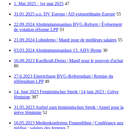
1. Mai 2025 · 1er mai 2025
47
31.01.2025 a.o. DV Europa | AD extraordinaire Europe
55
22.09.2024 Abstimmungsanlass BVG-Reform | Événement
de votation réforme LPP
33
21.09.2024 Lohndemo | Manif pour de meilleurs salaires
55
03.03.2024 Abstimmungsanlass 13. AHV-Rente
30
16.09.2023 Kaufkraft-Demo | Manif pour le pouvoir d'achat
80
27.6.2023 Einreichung BVG-Referendum | Remise du
référendum LPP
49
14. Juni 2023 Feministischer Streik | 14 juin 2023 : Grève
féministe
387
31.05.2023 Aufruf zum feministischen Streik | Appel pour la
grève féministe
52
16.05.2023 Medienkonferenz Frauenlöhne | Conférance aux
médias : salaires des femmes
7