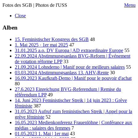
Fotos des SGB | Photos de l'USS
Menu
Close
Alben
15. Feministischer Kongress des SGB
48
1. Mai 2025 · 1er mai 2025
47
31.01.2025 a.o. DV Europa | AD extraordinaire Europe
55
22.09.2024 Abstimmungsanlass BVG-Reform | Événement
de votation réforme LPP
33
21.09.2024 Lohndemo | Manif pour de meilleurs salaires
55
03.03.2024 Abstimmungsanlass 13. AHV-Rente
30
16.09.2023 Kaufkraft-Demo | Manif pour le pouvoir d'achat
80
27.6.2023 Einreichung BVG-Referendum | Remise du
référendum LPP
49
14. Juni 2023 Feministischer Streik | 14 juin 2023 : Grève
féministe
387
31.05.2023 Aufruf zum feministischen Streik | Appel pour la
grève féministe
52
16.05.2023 Medienkonferenz Frauenlöhne | Conférance aux
médias : salaires des femmes
7
01.05.2023 1. Mai | 1er mai
43