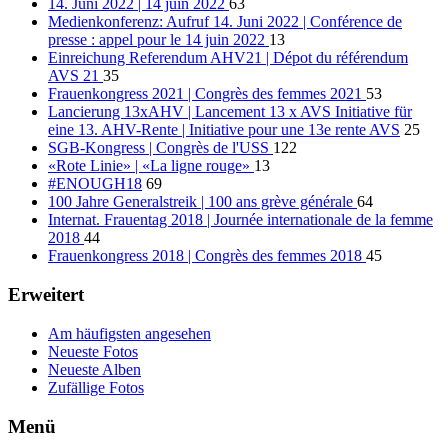
14. Juni 2022 | 14 juin 2022
63
Medienkonferenz: Aufruf 14. Juni 2022 | Conférence de
presse : appel pour le 14 juin 2022
13
Einreichung Referendum AHV21 | Dépot du référendum
AVS 21
35
Frauenkongress 2021 | Congrès des femmes 2021
53
Lancierung 13xAHV | Lancement 13 x AVS Initiative für
eine 13. AHV-Rente | Initiative pour une 13e rente AVS
25
SGB-Kongress | Congrès de l'USS
122
«Rote Linie» | «La ligne rouge»
13
#ENOUGH18
69
100 Jahre Generalstreik | 100 ans grève générale
64
Internat. Frauentag 2018 | Journée internationale de la femme
2018
44
Frauenkongress 2018 | Congrès des femmes 2018
45
Erweitert
Am häufigsten angesehen
Neueste Fotos
Neueste Alben
Zufällige Fotos
Menü