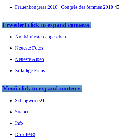
Frauenkongress 2018 | Congrès des femmes 2018
45
Erweitert
click to expand contents
Am häufigsten angesehen
Neueste Fotos
Neueste Alben
Zufällige Fotos
Menü
click to expand contents
Schlagworte
21
Suchen
Info
RSS-Feed