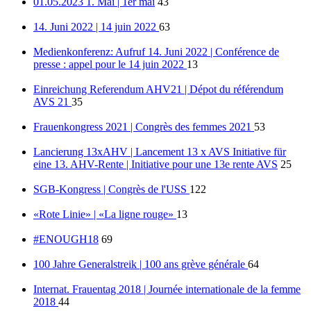
01.05.2023 1. Mai | 1er mai
43
14. Juni 2022 | 14 juin 2022
63
Medienkonferenz: Aufruf 14. Juni 2022 | Conférence de
presse : appel pour le 14 juin 2022
13
Einreichung Referendum AHV21 | Dépot du référendum
AVS 21
35
Frauenkongress 2021 | Congrès des femmes 2021
53
Lancierung 13xAHV | Lancement 13 x AVS Initiative für
eine 13. AHV-Rente | Initiative pour une 13e rente AVS
25
SGB-Kongress | Congrès de l'USS
122
«Rote Linie» | «La ligne rouge»
13
#ENOUGH18
69
100 Jahre Generalstreik | 100 ans grève générale
64
Internat. Frauentag 2018 | Journée internationale de la femme
2018
44