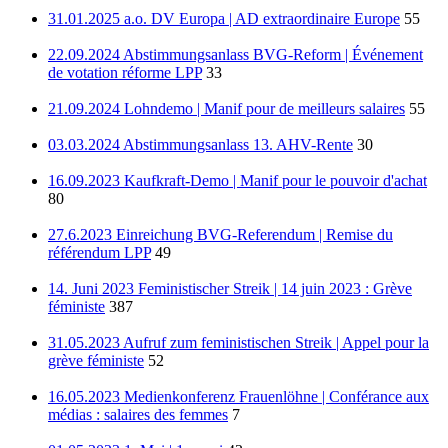
31.01.2025 a.o. DV Europa | AD extraordinaire Europe
55
22.09.2024 Abstimmungsanlass BVG-Reform | Événement
de votation réforme LPP
33
21.09.2024 Lohndemo | Manif pour de meilleurs salaires
55
03.03.2024 Abstimmungsanlass 13. AHV-Rente
30
16.09.2023 Kaufkraft-Demo | Manif pour le pouvoir d'achat
80
27.6.2023 Einreichung BVG-Referendum | Remise du
référendum LPP
49
14. Juni 2023 Feministischer Streik | 14 juin 2023 : Grève
féministe
387
31.05.2023 Aufruf zum feministischen Streik | Appel pour la
grève féministe
52
16.05.2023 Medienkonferenz Frauenlöhne | Conférance aux
médias : salaires des femmes
7