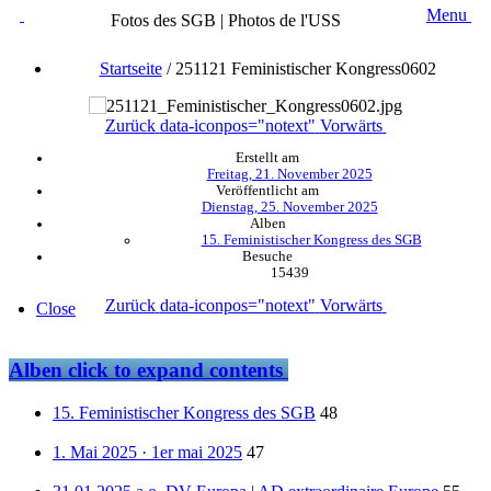
Menu
Fotos des SGB | Photos de l'USS
Startseite
/
251121 Feministischer Kongress0602
Zurück
data-iconpos="notext"
Vorwärts
Erstellt am
Freitag, 21. November 2025
Veröffentlicht am
Dienstag, 25. November 2025
Alben
15. Feministischer Kongress des SGB
Besuche
15439
Zurück
data-iconpos="notext"
Vorwärts
Close
Alben
click to expand contents
15. Feministischer Kongress des SGB
48
1. Mai 2025 · 1er mai 2025
47