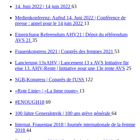
14. Juni 2022 | 14 juin 2022
63
Medienkonferenz: Aufruf 14. Juni 2022 | Conférence de
presse : appel pour le 14 juin 2022
13
Einreichung Referendum AHV21 | Dépot du référendum
AVS 21
35
Frauenkongress 2021 | Congrès des femmes 2021
53
Lancierung 13xAHV | Lancement 13 x AVS Initiative für
eine 13. AHV-Rente | Initiative pour une 13e rente AVS
25
SGB-Kongress | Congrès de l'USS
122
«Rote Linie» | «La ligne rouge»
13
#ENOUGH18
69
100 Jahre Generalstreik | 100 ans grève générale
64
Internat. Frauentag 2018 | Journée internationale de la femme
2018
44