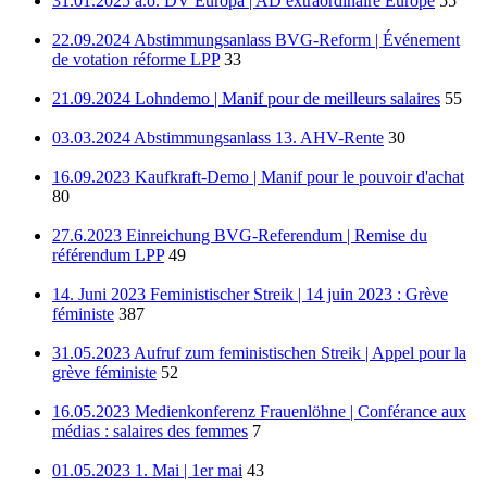
31.01.2025 a.o. DV Europa | AD extraordinaire Europe
55
22.09.2024 Abstimmungsanlass BVG-Reform | Événement
de votation réforme LPP
33
21.09.2024 Lohndemo | Manif pour de meilleurs salaires
55
03.03.2024 Abstimmungsanlass 13. AHV-Rente
30
16.09.2023 Kaufkraft-Demo | Manif pour le pouvoir d'achat
80
27.6.2023 Einreichung BVG-Referendum | Remise du
référendum LPP
49
14. Juni 2023 Feministischer Streik | 14 juin 2023 : Grève
féministe
387
31.05.2023 Aufruf zum feministischen Streik | Appel pour la
grève féministe
52
16.05.2023 Medienkonferenz Frauenlöhne | Conférance aux
médias : salaires des femmes
7
01.05.2023 1. Mai | 1er mai
43