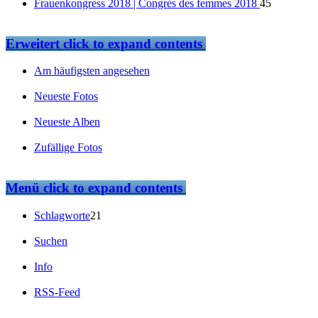
Frauenkongress 2018 | Congrès des femmes 2018
45
Erweitert
click to expand contents
Am häufigsten angesehen
Neueste Fotos
Neueste Alben
Zufällige Fotos
Menü
click to expand contents
Schlagworte
21
Suchen
Info
RSS-Feed