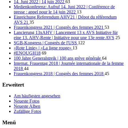
14. Juni 2022 | 14 juin 2022
63
Medienkonferenz: Aufruf 14. Juni 2022 | Conférence de
presse : appel pour le 14 juin 2022
13
Einreichung Referendum AHV21 | Dépot du référendum
AVS 21
35
Frauenkongress 2021 | Congrès des femmes 2021
53
Lancierung 13xAHV | Lancement 13 x AVS Initiative für
eine 13. AHV-Rente | Initiative pour une 13e rente AVS
25
SGB-Kongress | Congrès de l'USS
122
«Rote Linie» | «La ligne rouge»
13
#ENOUGH18
69
100 Jahre Generalstreik | 100 ans grève générale
64
Internat. Frauentag 2018 | Journée internationale de la femme
2018
44
Frauenkongress 2018 | Congrès des femmes 2018
45
Erweitert
Am häufigsten angesehen
Neueste Fotos
Neueste Alben
Zufällige Fotos
Menü