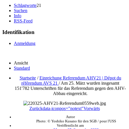
Schlagworte
21
Suchen
Info
RSS-Feed
Identifikation
Anmeldung
Ansicht
Standard
Startseite
/
Einreichung Referendum AHV21 | Dépot du
référendum AVS 21
/
Am 25. März wurden insgesamt
151'782 Unterschriften für das Referendum gegen den AHV-
Abbau eingereicht.
Zurück
data-iconpos="notext"
Vorwärts
Autor
Photo: © Yoshiko Kusano für den SGB / pour l'USS
Veröffentlicht am