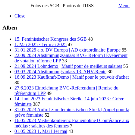
Fotos des SGB | Photos de l'USS
Menu
Close
Alben
15. Feministischer Kongress des SGB
48
1. Mai 2025 · 1er mai 2025
47
31.01.2025 a.o. DV Europa | AD extraordinaire Europe
55
22.09.2024 Abstimmungsanlass BVG-Reform | Événement
de votation réforme LPP
33
21.09.2024 Lohndemo | Manif pour de meilleurs salaires
55
03.03.2024 Abstimmungsanlass 13. AHV-Rente
30
16.09.2023 Kaufkraft-Demo | Manif pour le pouvoir d'achat
80
27.6.2023 Einreichung BVG-Referendum | Remise du
référendum LPP
49
14. Juni 2023 Feministischer Streik | 14 juin 2023 : Grève
féministe
387
31.05.2023 Aufruf zum feministischen Streik | Appel pour la
grève féministe
52
16.05.2023 Medienkonferenz Frauenlöhne | Conférance aux
médias : salaires des femmes
7
01.05.2023 1. Mai | 1er mai
43