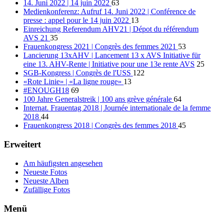
14. Juni 2022 | 14 juin 2022
63
Medienkonferenz: Aufruf 14. Juni 2022 | Conférence de
presse : appel pour le 14 juin 2022
13
Einreichung Referendum AHV21 | Dépot du référendum
AVS 21
35
Frauenkongress 2021 | Congrès des femmes 2021
53
Lancierung 13xAHV | Lancement 13 x AVS Initiative für
eine 13. AHV-Rente | Initiative pour une 13e rente AVS
25
SGB-Kongress | Congrès de l'USS
122
«Rote Linie» | «La ligne rouge»
13
#ENOUGH18
69
100 Jahre Generalstreik | 100 ans grève générale
64
Internat. Frauentag 2018 | Journée internationale de la femme
2018
44
Frauenkongress 2018 | Congrès des femmes 2018
45
Erweitert
Am häufigsten angesehen
Neueste Fotos
Neueste Alben
Zufällige Fotos
Menü