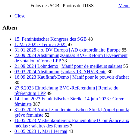
Fotos des SGB | Photos de l'USS
Menu
Close
Alben
15. Feministischer Kongress des SGB
48
1. Mai 2025 · 1er mai 2025
47
31.01.2025 a.o. DV Europa | AD extraordinaire Europe
55
22.09.2024 Abstimmungsanlass BVG-Reform | Événement
de votation réforme LPP
33
21.09.2024 Lohndemo | Manif pour de meilleurs salaires
55
03.03.2024 Abstimmungsanlass 13. AHV-Rente
30
16.09.2023 Kaufkraft-Demo | Manif pour le pouvoir d'achat
80
27.6.2023 Einreichung BVG-Referendum | Remise du
référendum LPP
49
14. Juni 2023 Feministischer Streik | 14 juin 2023 : Grève
féministe
387
31.05.2023 Aufruf zum feministischen Streik | Appel pour la
grève féministe
52
16.05.2023 Medienkonferenz Frauenlöhne | Conférance aux
médias : salaires des femmes
7
01.05.2023 1. Mai | 1er mai
43