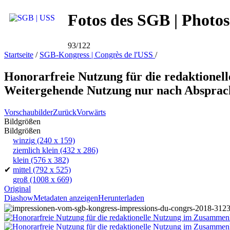
Fotos des SGB | Photos
93/122
Startseite
/
SGB-Kongress | Congrès de l'USS
/
Honorarfreie Nutzung für die redaktione
Weitergehende Nutzung nur nach Absprac
Vorschaubilder
Zurück
Vorwärts
Bildgrößen
Bildgrößen
winzig
(240 x 159)
ziemlich klein
(432 x 286)
klein
(576 x 382)
✔
mittel
(792 x 525)
groß
(1008 x 669)
Original
Diashow
Metadaten anzeigen
Herunterladen