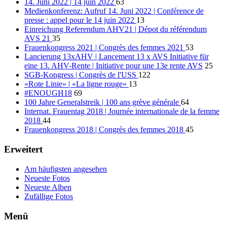
14. Juni 2022 | 14 juin 2022
63
Medienkonferenz: Aufruf 14. Juni 2022 | Conférence de
presse : appel pour le 14 juin 2022
13
Einreichung Referendum AHV21 | Dépot du référendum
AVS 21
35
Frauenkongress 2021 | Congrès des femmes 2021
53
Lancierung 13xAHV | Lancement 13 x AVS Initiative für
eine 13. AHV-Rente | Initiative pour une 13e rente AVS
25
SGB-Kongress | Congrès de l'USS
122
«Rote Linie» | «La ligne rouge»
13
#ENOUGH18
69
100 Jahre Generalstreik | 100 ans grève générale
64
Internat. Frauentag 2018 | Journée internationale de la femme
2018
44
Frauenkongress 2018 | Congrès des femmes 2018
45
Erweitert
Am häufigsten angesehen
Neueste Fotos
Neueste Alben
Zufällige Fotos
Menü