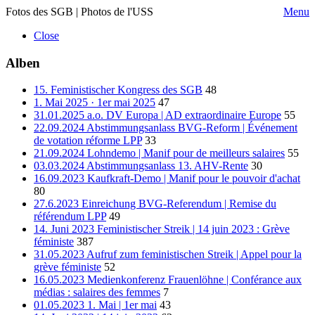
Fotos des SGB | Photos de l'USS
Menu
Close
Alben
15. Feministischer Kongress des SGB
48
1. Mai 2025 · 1er mai 2025
47
31.01.2025 a.o. DV Europa | AD extraordinaire Europe
55
22.09.2024 Abstimmungsanlass BVG-Reform | Événement
de votation réforme LPP
33
21.09.2024 Lohndemo | Manif pour de meilleurs salaires
55
03.03.2024 Abstimmungsanlass 13. AHV-Rente
30
16.09.2023 Kaufkraft-Demo | Manif pour le pouvoir d'achat
80
27.6.2023 Einreichung BVG-Referendum | Remise du
référendum LPP
49
14. Juni 2023 Feministischer Streik | 14 juin 2023 : Grève
féministe
387
31.05.2023 Aufruf zum feministischen Streik | Appel pour la
grève féministe
52
16.05.2023 Medienkonferenz Frauenlöhne | Conférance aux
médias : salaires des femmes
7
01.05.2023 1. Mai | 1er mai
43