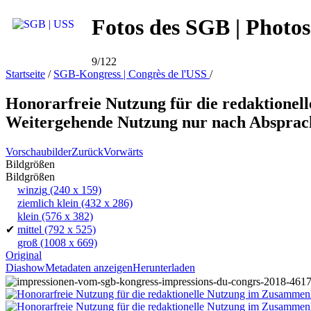
Fotos des SGB | Photos
9/122
Startseite
/
SGB-Kongress | Congrès de l'USS
/
Honorarfreie Nutzung für die redaktione
Weitergehende Nutzung nur nach Absprac
Vorschaubilder
Zurück
Vorwärts
Bildgrößen
Bildgrößen
winzig
(240 x 159)
ziemlich klein
(432 x 286)
klein
(576 x 382)
✔
mittel
(792 x 525)
groß
(1008 x 669)
Original
Diashow
Metadaten anzeigen
Herunterladen