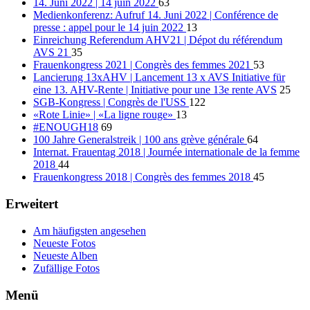
14. Juni 2022 | 14 juin 2022
63
Medienkonferenz: Aufruf 14. Juni 2022 | Conférence de
presse : appel pour le 14 juin 2022
13
Einreichung Referendum AHV21 | Dépot du référendum
AVS 21
35
Frauenkongress 2021 | Congrès des femmes 2021
53
Lancierung 13xAHV | Lancement 13 x AVS Initiative für
eine 13. AHV-Rente | Initiative pour une 13e rente AVS
25
SGB-Kongress | Congrès de l'USS
122
«Rote Linie» | «La ligne rouge»
13
#ENOUGH18
69
100 Jahre Generalstreik | 100 ans grève générale
64
Internat. Frauentag 2018 | Journée internationale de la femme
2018
44
Frauenkongress 2018 | Congrès des femmes 2018
45
Erweitert
Am häufigsten angesehen
Neueste Fotos
Neueste Alben
Zufällige Fotos
Menü