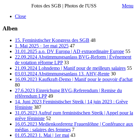
Fotos des SGB | Photos de l'USS
Menu
Close
Alben
15. Feministischer Kongress des SGB
48
1. Mai 2025 · 1er mai 2025
47
31.01.2025 a.o. DV Europa | AD extraordinaire Europe
55
22.09.2024 Abstimmungsanlass BVG-Reform | Événement
de votation réforme LPP
33
21.09.2024 Lohndemo | Manif pour de meilleurs salaires
55
03.03.2024 Abstimmungsanlass 13. AHV-Rente
30
16.09.2023 Kaufkraft-Demo | Manif pour le pouvoir d'achat
80
27.6.2023 Einreichung BVG-Referendum | Remise du
référendum LPP
49
14. Juni 2023 Feministischer Streik | 14 juin 2023 : Grève
féministe
387
31.05.2023 Aufruf zum feministischen Streik | Appel pour la
grève féministe
52
16.05.2023 Medienkonferenz Frauenlöhne | Conférance aux
médias : salaires des femmes
7
01.05.2023 1. Mai | 1er mai
43