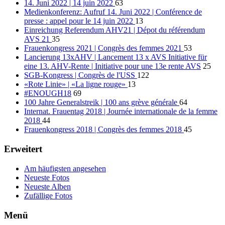
14. Juni 2022 | 14 juin 2022
63
Medienkonferenz: Aufruf 14. Juni 2022 | Conférence de
presse : appel pour le 14 juin 2022
13
Einreichung Referendum AHV21 | Dépot du référendum
AVS 21
35
Frauenkongress 2021 | Congrès des femmes 2021
53
Lancierung 13xAHV | Lancement 13 x AVS Initiative für
eine 13. AHV-Rente | Initiative pour une 13e rente AVS
25
SGB-Kongress | Congrès de l'USS
122
«Rote Linie» | «La ligne rouge»
13
#ENOUGH18
69
100 Jahre Generalstreik | 100 ans grève générale
64
Internat. Frauentag 2018 | Journée internationale de la femme
2018
44
Frauenkongress 2018 | Congrès des femmes 2018
45
Erweitert
Am häufigsten angesehen
Neueste Fotos
Neueste Alben
Zufällige Fotos
Menü