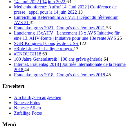
14. Juni 2022 | 14 juin 2022
63
Medienkonferenz: Aufruf 14. Juni 2022 | Conférence de
presse : appel pour le 14 juin 2022
13
Einreichung Referendum AHV21 | Dépot du référendum
AVS 21
35
Frauenkongress 2021 | Congrès des femmes 2021
53
Lancierung 13xAHV | Lancement 13 x AVS Initiative für
eine 13. AHV-Rente | Initiative pour une 13e rente AVS
25
SGB-Kongress | Congrès de l'USS
122
«Rote Linie» | «La ligne rouge»
13
#ENOUGH18
69
100 Jahre Generalstreik | 100 ans grève générale
64
Internat. Frauentag 2018 | Journée internationale de la femme
2018
44
Frauenkongress 2018 | Congrès des femmes 2018
45
Erweitert
Am häufigsten angesehen
Neueste Fotos
Neueste Alben
Zufällige Fotos
Menü