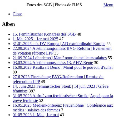
Fotos des SGB | Photos de l'USS
Menu
Close
Alben
15. Feministischer Kongress des SGB
48
1. Mai 2025 · 1er mai 2025
47
31.01.2025 a.o. DV Europa | AD extraordinaire Europe
55
22.09.2024 Abstimmungsanlass BVG-Reform | Événement
de votation réforme LPP
33
21.09.2024 Lohndemo | Manif pour de meilleurs salaires
55
03.03.2024 Abstimmungsanlass 13. AHV-Rente
30
16.09.2023 Kaufkraft-Demo | Manif pour le pouvoir d'achat
80
27.6.2023 Einreichung BVG-Referendum | Remise du
référendum LPP
49
14. Juni 2023 Feministischer Streik | 14 juin 2023 : Grève
féministe
387
31.05.2023 Aufruf zum feministischen Streik | Appel pour la
grève féministe
52
16.05.2023 Medienkonferenz Frauenlöhne | Conférance aux
médias : salaires des femmes
7
01.05.2023 1. Mai | 1er mai
43