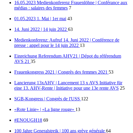
16.05.2023 Medienkonferenz Frauenlöhne | Conférance aux
médias : salaires des femmes
7
01.05.2023 1. Mai | 1er mai
43
14. Juni 2022 | 14 juin 2022
63
Medienkonferenz: Aufruf 14. Juni 2022 | Conférence de
presse : appel pour le 14 juin 2022
13
Einreichung Referendum AHV21 | Dépot du référendum
AVS 21
35
Frauenkongress 2021 | Congrès des femmes 2021
53
Lancierung 13xAHV | Lancement 13 x AVS Initiative für
eine 13. AHV-Rente | Initiative pour une 13e rente AVS
25
SGB-Kongress | Congrès de l'USS
122
«Rote Linie» | «La ligne rouge»
13
#ENOUGH18
69
100 Jahre Generalstreik | 100 ans grève générale
64