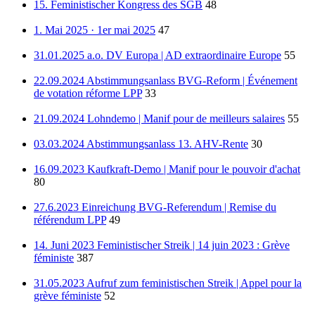
15. Feministischer Kongress des SGB
48
1. Mai 2025 · 1er mai 2025
47
31.01.2025 a.o. DV Europa | AD extraordinaire Europe
55
22.09.2024 Abstimmungsanlass BVG-Reform | Événement
de votation réforme LPP
33
21.09.2024 Lohndemo | Manif pour de meilleurs salaires
55
03.03.2024 Abstimmungsanlass 13. AHV-Rente
30
16.09.2023 Kaufkraft-Demo | Manif pour le pouvoir d'achat
80
27.6.2023 Einreichung BVG-Referendum | Remise du
référendum LPP
49
14. Juni 2023 Feministischer Streik | 14 juin 2023 : Grève
féministe
387
31.05.2023 Aufruf zum feministischen Streik | Appel pour la
grève féministe
52