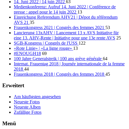
14. Juni 2022 | 14 juin 2022
63
Medienkonferenz: Aufruf 14. Juni 2022 | Conférence de
presse : appel pour le 14 juin 2022
13
Einreichung Referendum AHV21 | Dépot du référendum
AVS 21
35
Frauenkongress 2021 | Congrès des femmes 2021
53
Lancierung 13xAHV | Lancement 13 x AVS Initiative für
eine 13. AHV-Rente | Initiative pour une 13e rente AVS
25
SGB-Kongress | Congrès de l'USS
122
«Rote Linie» | «La ligne rouge»
13
#ENOUGH18
69
100 Jahre Generalstreik | 100 ans grève générale
64
Internat. Frauentag 2018 | Journée internationale de la femme
2018
44
Frauenkongress 2018 | Congrès des femmes 2018
45
Erweitert
Am häufigsten angesehen
Neueste Fotos
Neueste Alben
Zufällige Fotos
Menü