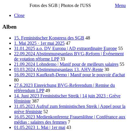
Fotos des SGB | Photos de l'USS
Menu
Close
Alben
15. Feministischer Kongress des SGB
48
1. Mai 2025 · 1er mai 2025
47
31.01.2025 a.o. DV Europa | AD extraordinaire Europe
55
22.09.2024 Abstimmungsanlass BVG-Reform | Événement
de votation réforme LPP
33
21.09.2024 Lohndemo | Manif pour de meilleurs salaires
55
03.03.2024 Abstimmungsanlass 13. AHV-Rente
30
16.09.2023 Kaufkraft-Demo | Manif pour le pouvoir d'achat
80
27.6.2023 Einreichung BVG-Referendum | Remise du
référendum LPP
49
14. Juni 2023 Feministischer Streik | 14 juin 2023 : Grève
féministe
387
31.05.2023 Aufruf zum feministischen Streik | Appel pour la
grève féministe
52
16.05.2023 Medienkonferenz Frauenlöhne | Conférance aux
médias : salaires des femmes
7
01.05.2023 1. Mai | 1er mai
43