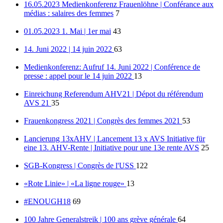
16.05.2023 Medienkonferenz Frauenlöhne | Conférance aux
médias : salaires des femmes
7
01.05.2023 1. Mai | 1er mai
43
14. Juni 2022 | 14 juin 2022
63
Medienkonferenz: Aufruf 14. Juni 2022 | Conférence de
presse : appel pour le 14 juin 2022
13
Einreichung Referendum AHV21 | Dépot du référendum
AVS 21
35
Frauenkongress 2021 | Congrès des femmes 2021
53
Lancierung 13xAHV | Lancement 13 x AVS Initiative für
eine 13. AHV-Rente | Initiative pour une 13e rente AVS
25
SGB-Kongress | Congrès de l'USS
122
«Rote Linie» | «La ligne rouge»
13
#ENOUGH18
69
100 Jahre Generalstreik | 100 ans grève générale
64