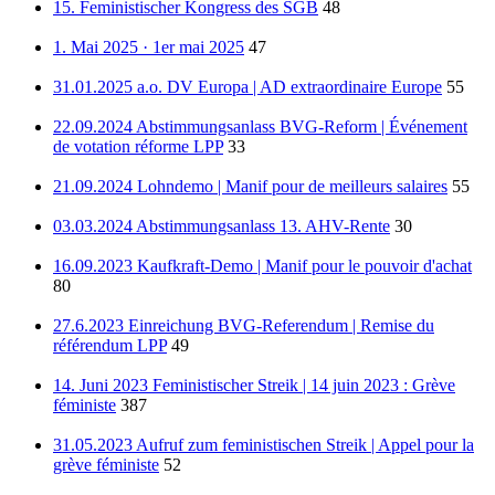
15. Feministischer Kongress des SGB
48
1. Mai 2025 · 1er mai 2025
47
31.01.2025 a.o. DV Europa | AD extraordinaire Europe
55
22.09.2024 Abstimmungsanlass BVG-Reform | Événement
de votation réforme LPP
33
21.09.2024 Lohndemo | Manif pour de meilleurs salaires
55
03.03.2024 Abstimmungsanlass 13. AHV-Rente
30
16.09.2023 Kaufkraft-Demo | Manif pour le pouvoir d'achat
80
27.6.2023 Einreichung BVG-Referendum | Remise du
référendum LPP
49
14. Juni 2023 Feministischer Streik | 14 juin 2023 : Grève
féministe
387
31.05.2023 Aufruf zum feministischen Streik | Appel pour la
grève féministe
52