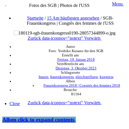
Menu
Fotos des SGB | Photos de l'USS
Startseite
/
15 Am häufigsten angesehen
/
SGB-
Frauenkongress | Congrès des femmes de l'USS
Zurück
data-iconpos="notext"
Vorwärts
Autor
Foto: Yoshiko Kusano für den SGB
Erstellt am
Freitag, 19. Januar 2018
Veröffentlicht am
Dienstag, 3. Oktober 2023
Schlagworte
frauen
,
frauenkongress
,
gleichstellung
,
kongress
Alben
Frauenkongress 2018 | Congrès des femmes 2018
Besuche
81164
Zurück
data-iconpos="notext"
Vorwärts
Close
Alben
click to expand contents