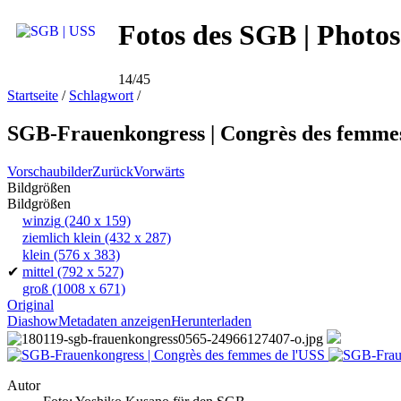
Fotos des SGB | Photos
14/45
Startseite
/
Schlagwort
/
SGB-Frauenkongress | Congrès des femmes
Vorschaubilder
Zurück
Vorwärts
Bildgrößen
Bildgrößen
winzig
(240 x 159)
ziemlich klein
(432 x 287)
klein
(576 x 383)
✔
mittel
(792 x 527)
groß
(1008 x 671)
Original
Diashow
Metadaten anzeigen
Herunterladen
Autor