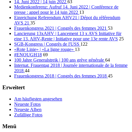
14. Juni 2022 | 14 juin 2022
63
Medienkonferenz: Aufruf 14. Juni 2022 | Conférence de
presse : appel pour le 14 juin 2022
13
Einreichung Referendum AHV21 | Dépot du référendum
AVS 21
35
Frauenkongress 2021 | Congrès des femmes 2021
53
Lancierung 13xAHV | Lancement 13 x AVS Initiative für
eine 13. AHV-Rente | Initiative pour une 13e rente AVS
25
SGB-Kongress | Congrès de l'USS
122
«Rote Linie» | «La ligne rouge»
13
#ENOUGH18
69
100 Jahre Generalstreik | 100 ans grève générale
64
Internat. Frauentag 2018 | Journée internationale de la femme
2018
44
Frauenkongress 2018 | Congrès des femmes 2018
45
Erweitert
Am häufigsten angesehen
Neueste Fotos
Neueste Alben
Zufällige Fotos
Menü