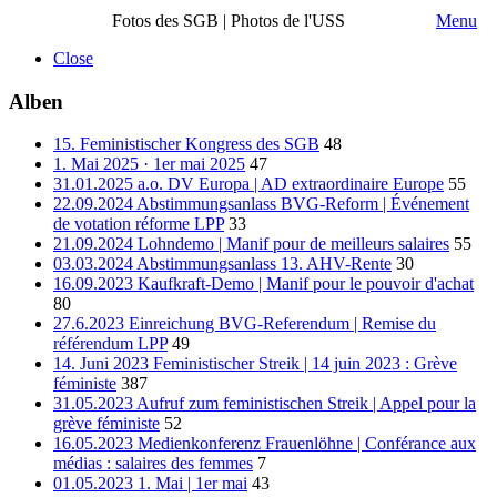
Fotos des SGB | Photos de l'USS
Menu
Close
Alben
15. Feministischer Kongress des SGB
48
1. Mai 2025 · 1er mai 2025
47
31.01.2025 a.o. DV Europa | AD extraordinaire Europe
55
22.09.2024 Abstimmungsanlass BVG-Reform | Événement
de votation réforme LPP
33
21.09.2024 Lohndemo | Manif pour de meilleurs salaires
55
03.03.2024 Abstimmungsanlass 13. AHV-Rente
30
16.09.2023 Kaufkraft-Demo | Manif pour le pouvoir d'achat
80
27.6.2023 Einreichung BVG-Referendum | Remise du
référendum LPP
49
14. Juni 2023 Feministischer Streik | 14 juin 2023 : Grève
féministe
387
31.05.2023 Aufruf zum feministischen Streik | Appel pour la
grève féministe
52
16.05.2023 Medienkonferenz Frauenlöhne | Conférance aux
médias : salaires des femmes
7
01.05.2023 1. Mai | 1er mai
43