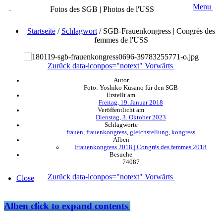
Menu
Fotos des SGB | Photos de l'USS
Startseite
/
Schlagwort
/
SGB-Frauenkongress | Congrès des
femmes de l'USS
Zurück
data-iconpos="notext"
Vorwärts
Autor
Foto: Yoshiko Kusano für den SGB
Erstellt am
Freitag, 19. Januar 2018
Veröffentlicht am
Dienstag, 3. Oktober 2023
Schlagworte
frauen
,
frauenkongress
,
gleichstellung
,
kongress
Alben
Frauenkongress 2018 | Congrès des femmes 2018
Besuche
74087
Zurück
data-iconpos="notext"
Vorwärts
Close
Alben
click to expand contents