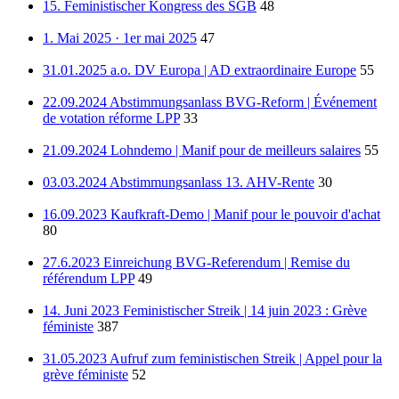
15. Feministischer Kongress des SGB
48
1. Mai 2025 · 1er mai 2025
47
31.01.2025 a.o. DV Europa | AD extraordinaire Europe
55
22.09.2024 Abstimmungsanlass BVG-Reform | Événement
de votation réforme LPP
33
21.09.2024 Lohndemo | Manif pour de meilleurs salaires
55
03.03.2024 Abstimmungsanlass 13. AHV-Rente
30
16.09.2023 Kaufkraft-Demo | Manif pour le pouvoir d'achat
80
27.6.2023 Einreichung BVG-Referendum | Remise du
référendum LPP
49
14. Juni 2023 Feministischer Streik | 14 juin 2023 : Grève
féministe
387
31.05.2023 Aufruf zum feministischen Streik | Appel pour la
grève féministe
52