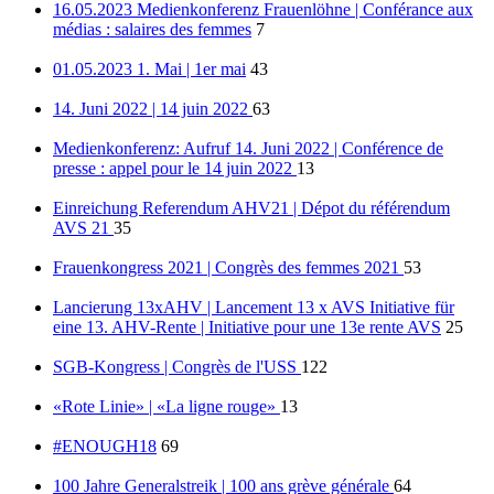
16.05.2023 Medienkonferenz Frauenlöhne | Conférance aux
médias : salaires des femmes
7
01.05.2023 1. Mai | 1er mai
43
14. Juni 2022 | 14 juin 2022
63
Medienkonferenz: Aufruf 14. Juni 2022 | Conférence de
presse : appel pour le 14 juin 2022
13
Einreichung Referendum AHV21 | Dépot du référendum
AVS 21
35
Frauenkongress 2021 | Congrès des femmes 2021
53
Lancierung 13xAHV | Lancement 13 x AVS Initiative für
eine 13. AHV-Rente | Initiative pour une 13e rente AVS
25
SGB-Kongress | Congrès de l'USS
122
«Rote Linie» | «La ligne rouge»
13
#ENOUGH18
69
100 Jahre Generalstreik | 100 ans grève générale
64