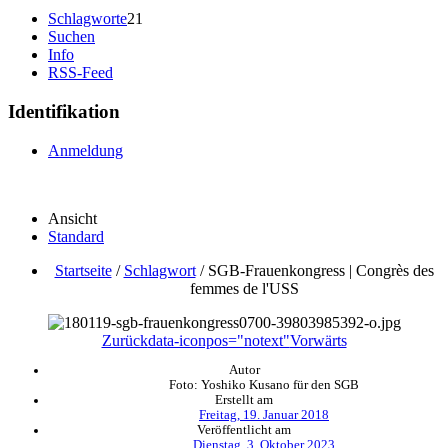
Schlagworte
21
Suchen
Info
RSS-Feed
Identifikation
Anmeldung
Ansicht
Standard
Startseite
/
Schlagwort
/
SGB-Frauenkongress | Congrès des
femmes de l'USS
Zurück
data-iconpos="notext"
Vorwärts
Autor
Foto: Yoshiko Kusano für den SGB
Erstellt am
Freitag, 19. Januar 2018
Veröffentlicht am
Dienstag, 3. Oktober 2023