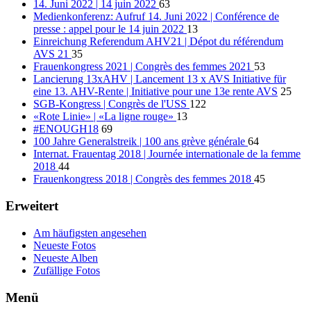
14. Juni 2022 | 14 juin 2022
63
Medienkonferenz: Aufruf 14. Juni 2022 | Conférence de
presse : appel pour le 14 juin 2022
13
Einreichung Referendum AHV21 | Dépot du référendum
AVS 21
35
Frauenkongress 2021 | Congrès des femmes 2021
53
Lancierung 13xAHV | Lancement 13 x AVS Initiative für
eine 13. AHV-Rente | Initiative pour une 13e rente AVS
25
SGB-Kongress | Congrès de l'USS
122
«Rote Linie» | «La ligne rouge»
13
#ENOUGH18
69
100 Jahre Generalstreik | 100 ans grève générale
64
Internat. Frauentag 2018 | Journée internationale de la femme
2018
44
Frauenkongress 2018 | Congrès des femmes 2018
45
Erweitert
Am häufigsten angesehen
Neueste Fotos
Neueste Alben
Zufällige Fotos
Menü