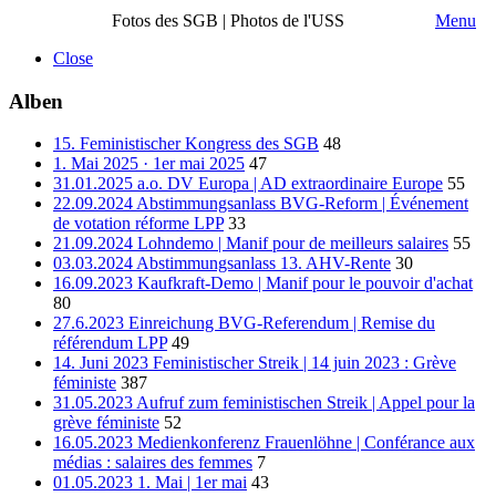
Fotos des SGB | Photos de l'USS
Menu
Close
Alben
15. Feministischer Kongress des SGB
48
1. Mai 2025 · 1er mai 2025
47
31.01.2025 a.o. DV Europa | AD extraordinaire Europe
55
22.09.2024 Abstimmungsanlass BVG-Reform | Événement
de votation réforme LPP
33
21.09.2024 Lohndemo | Manif pour de meilleurs salaires
55
03.03.2024 Abstimmungsanlass 13. AHV-Rente
30
16.09.2023 Kaufkraft-Demo | Manif pour le pouvoir d'achat
80
27.6.2023 Einreichung BVG-Referendum | Remise du
référendum LPP
49
14. Juni 2023 Feministischer Streik | 14 juin 2023 : Grève
féministe
387
31.05.2023 Aufruf zum feministischen Streik | Appel pour la
grève féministe
52
16.05.2023 Medienkonferenz Frauenlöhne | Conférance aux
médias : salaires des femmes
7
01.05.2023 1. Mai | 1er mai
43