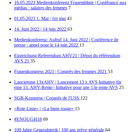
16.05.2023 Medienkonferenz Frauenlöhne | Conférance aux
médias : salaires des femmes
7
01.05.2023 1. Mai | 1er mai
43
14. Juni 2022 | 14 juin 2022
63
Medienkonferenz: Aufruf 14. Juni 2022 | Conférence de
presse : appel pour le 14 juin 2022
13
Einreichung Referendum AHV21 | Dépot du référendum
AVS 21
35
Frauenkongress 2021 | Congrès des femmes 2021
53
Lancierung 13xAHV | Lancement 13 x AVS Initiative für
eine 13. AHV-Rente | Initiative pour une 13e rente AVS
25
SGB-Kongress | Congrès de l'USS
122
«Rote Linie» | «La ligne rouge»
13
#ENOUGH18
69
100 Jahre Generalstreik | 100 ans grève générale
64