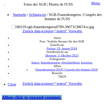
Menu
Fotos des SGB | Photos de l'USS
Startseite
/
Schlagwort
/
SGB-Frauenkongress | Congrès des
femmes de l'USS
Zurück
data-iconpos="notext"
Vorwärts
Autor
Foto: Yoshiko Kusano für den SGB
Erstellt am
Freitag, 19. Januar 2018
Veröffentlicht am
Dienstag, 3. Oktober 2023
Schlagworte
frauen
,
frauenkongress
,
gleichstellung
,
kongress
Alben
Frauenkongress 2018 | Congrès des femmes 2018
Besuche
70629
Zurück
data-iconpos="notext"
Vorwärts
Close
Alben
click to expand contents