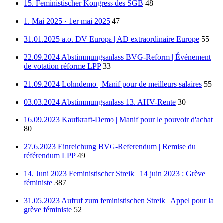
15. Feministischer Kongress des SGB
48
1. Mai 2025 · 1er mai 2025
47
31.01.2025 a.o. DV Europa | AD extraordinaire Europe
55
22.09.2024 Abstimmungsanlass BVG-Reform | Événement
de votation réforme LPP
33
21.09.2024 Lohndemo | Manif pour de meilleurs salaires
55
03.03.2024 Abstimmungsanlass 13. AHV-Rente
30
16.09.2023 Kaufkraft-Demo | Manif pour le pouvoir d'achat
80
27.6.2023 Einreichung BVG-Referendum | Remise du
référendum LPP
49
14. Juni 2023 Feministischer Streik | 14 juin 2023 : Grève
féministe
387
31.05.2023 Aufruf zum feministischen Streik | Appel pour la
grève féministe
52