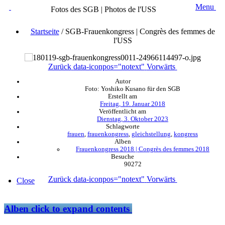
Menu
Fotos des SGB | Photos de l'USS
Startseite
/
SGB-Frauenkongress | Congrès des femmes de
l'USS
Zurück
data-iconpos="notext"
Vorwärts
Autor
Foto: Yoshiko Kusano für den SGB
Erstellt am
Freitag, 19. Januar 2018
Veröffentlicht am
Dienstag, 3. Oktober 2023
Schlagworte
frauen
,
frauenkongress
,
gleichstellung
,
kongress
Alben
Frauenkongress 2018 | Congrès des femmes 2018
Besuche
90272
Zurück
data-iconpos="notext"
Vorwärts
Close
Alben
click to expand contents