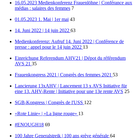
16.05.2023 Medienkonferenz Frauenlöhne | Conférance aux
médias : salaires des femmes
7
01.05.2023 1. Mai | 1er mai
43
14. Juni 2022 | 14 juin 2022
63
Medienkonferenz: Aufruf 14. Juni 2022 | Conférence de
presse : appel pour le 14 juin 2022
13
Einreichung Referendum AHV21 | Dépot du référendum
AVS 21
35
Frauenkongress 2021 | Congrès des femmes 2021
53
Lancierung 13xAHV | Lancement 13 x AVS Initiative für
eine 13. AHV-Rente | Initiative pour une 13e rente AVS
25
SGB-Kongress | Congrès de l'USS
122
«Rote Linie» | «La ligne rouge»
13
#ENOUGH18
69
100 Jahre Generalstreik | 100 ans grève générale
64