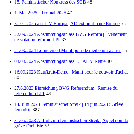
15. Feministischer Kongress des SGB
48
1. Mai 2025 · 1er mai 2025
47
31.01.2025 a.o. DV Europa | AD extraordinaire Europe
55
22.09.2024 Abstimmungsanlass BVG-Reform | Événement
de votation réforme LPP
33
21.09.2024 Lohndemo | Manif pour de meilleurs salaires
55
03.03.2024 Abstimmungsanlass 13. AHV-Rente
30
16.09.2023 Kaufkraft-Demo | Manif pour le pouvoir d'achat
80
27.6.2023 Einreichung BVG-Referendum | Remise du
référendum LPP
49
14. Juni 2023 Feministischer Streik | 14 juin 2023 : Grève
féministe
387
31.05.2023 Aufruf zum feministischen Streik | Appel pour la
grève féministe
52