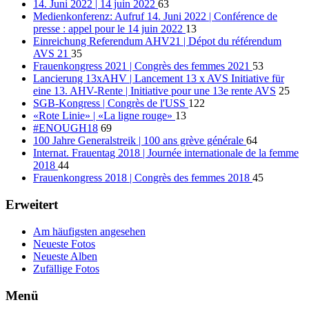
14. Juni 2022 | 14 juin 2022
63
Medienkonferenz: Aufruf 14. Juni 2022 | Conférence de
presse : appel pour le 14 juin 2022
13
Einreichung Referendum AHV21 | Dépot du référendum
AVS 21
35
Frauenkongress 2021 | Congrès des femmes 2021
53
Lancierung 13xAHV | Lancement 13 x AVS Initiative für
eine 13. AHV-Rente | Initiative pour une 13e rente AVS
25
SGB-Kongress | Congrès de l'USS
122
«Rote Linie» | «La ligne rouge»
13
#ENOUGH18
69
100 Jahre Generalstreik | 100 ans grève générale
64
Internat. Frauentag 2018 | Journée internationale de la femme
2018
44
Frauenkongress 2018 | Congrès des femmes 2018
45
Erweitert
Am häufigsten angesehen
Neueste Fotos
Neueste Alben
Zufällige Fotos
Menü