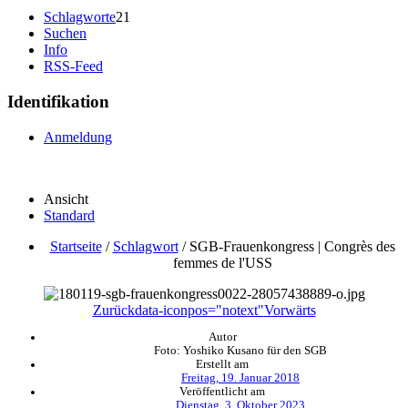
Schlagworte
21
Suchen
Info
RSS-Feed
Identifikation
Anmeldung
Ansicht
Standard
Startseite
/
Schlagwort
/
SGB-Frauenkongress | Congrès des
femmes de l'USS
Zurück
data-iconpos="notext"
Vorwärts
Autor
Foto: Yoshiko Kusano für den SGB
Erstellt am
Freitag, 19. Januar 2018
Veröffentlicht am
Dienstag, 3. Oktober 2023