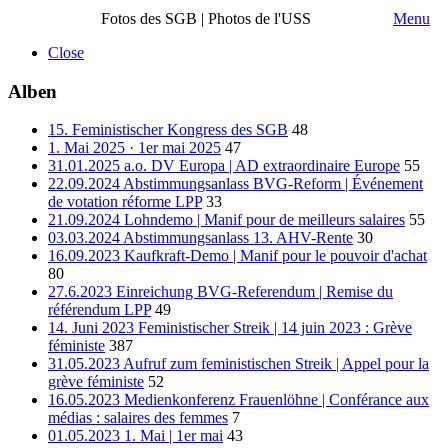
Fotos des SGB | Photos de l'USS
Menu
Close
Alben
15. Feministischer Kongress des SGB
48
1. Mai 2025 · 1er mai 2025
47
31.01.2025 a.o. DV Europa | AD extraordinaire Europe
55
22.09.2024 Abstimmungsanlass BVG-Reform | Événement
de votation réforme LPP
33
21.09.2024 Lohndemo | Manif pour de meilleurs salaires
55
03.03.2024 Abstimmungsanlass 13. AHV-Rente
30
16.09.2023 Kaufkraft-Demo | Manif pour le pouvoir d'achat
80
27.6.2023 Einreichung BVG-Referendum | Remise du
référendum LPP
49
14. Juni 2023 Feministischer Streik | 14 juin 2023 : Grève
féministe
387
31.05.2023 Aufruf zum feministischen Streik | Appel pour la
grève féministe
52
16.05.2023 Medienkonferenz Frauenlöhne | Conférance aux
médias : salaires des femmes
7
01.05.2023 1. Mai | 1er mai
43