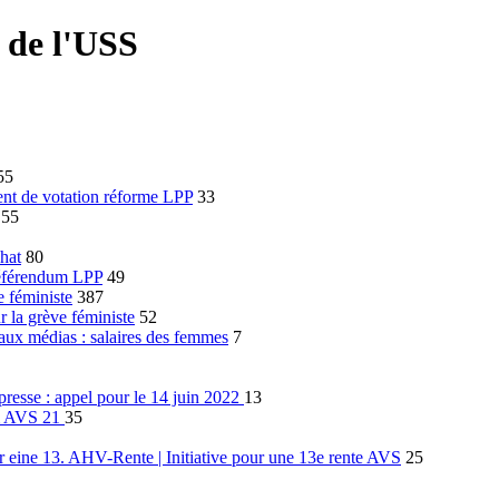
 de l'USS
55
t de votation réforme LPP
33
55
hat
80
éférendum LPP
49
e féministe
387
 la grève féministe
52
ux médias : salaires des femmes
7
resse : appel pour le 14 juin 2022
13
m AVS 21
35
eine 13. AHV-Rente | Initiative pour une 13e rente AVS
25