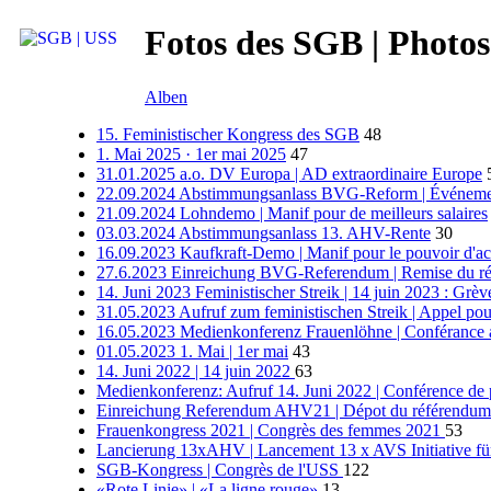
Fotos des SGB | Photos
Alben
15. Feministischer Kongress des SGB
48
1. Mai 2025 · 1er mai 2025
47
31.01.2025 a.o. DV Europa | AD extraordinaire Europe
22.09.2024 Abstimmungsanlass BVG-Reform | Événemen
21.09.2024 Lohndemo | Manif pour de meilleurs salaires
03.03.2024 Abstimmungsanlass 13. AHV-Rente
30
16.09.2023 Kaufkraft-Demo | Manif pour le pouvoir d'ac
27.6.2023 Einreichung BVG-Referendum | Remise du r
14. Juni 2023 Feministischer Streik | 14 juin 2023 : Grèv
31.05.2023 Aufruf zum feministischen Streik | Appel pour
16.05.2023 Medienkonferenz Frauenlöhne | Conférance a
01.05.2023 1. Mai | 1er mai
43
14. Juni 2022 | 14 juin 2022
63
Medienkonferenz: Aufruf 14. Juni 2022 | Conférence de p
Einreichung Referendum AHV21 | Dépot du référendu
Frauenkongress 2021 | Congrès des femmes 2021
53
Lancierung 13xAHV | Lancement 13 x AVS Initiative für 
SGB-Kongress | Congrès de l'USS
122
«Rote Linie» | «La ligne rouge»
13