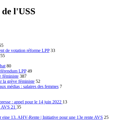
 de l'USS
55
t de votation réforme LPP
33
55
hat
80
éférendum LPP
49
e féministe
387
 la grève féministe
52
ux médias : salaires des femmes
7
resse : appel pour le 14 juin 2022
13
m AVS 21
35
eine 13. AHV-Rente | Initiative pour une 13e rente AVS
25