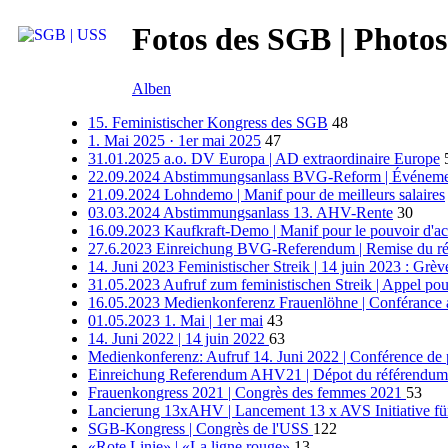
Fotos des SGB | Photos
Alben
15. Feministischer Kongress des SGB
48
1. Mai 2025 · 1er mai 2025
47
31.01.2025 a.o. DV Europa | AD extraordinaire Europe
22.09.2024 Abstimmungsanlass BVG-Reform | Événemen
21.09.2024 Lohndemo | Manif pour de meilleurs salaires
03.03.2024 Abstimmungsanlass 13. AHV-Rente
30
16.09.2023 Kaufkraft-Demo | Manif pour le pouvoir d'ac
27.6.2023 Einreichung BVG-Referendum | Remise du r
14. Juni 2023 Feministischer Streik | 14 juin 2023 : Grèv
31.05.2023 Aufruf zum feministischen Streik | Appel pour
16.05.2023 Medienkonferenz Frauenlöhne | Conférance a
01.05.2023 1. Mai | 1er mai
43
14. Juni 2022 | 14 juin 2022
63
Medienkonferenz: Aufruf 14. Juni 2022 | Conférence de p
Einreichung Referendum AHV21 | Dépot du référendu
Frauenkongress 2021 | Congrès des femmes 2021
53
Lancierung 13xAHV | Lancement 13 x AVS Initiative für 
SGB-Kongress | Congrès de l'USS
122
«Rote Linie» | «La ligne rouge»
13