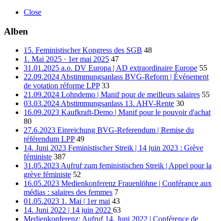
Close
Alben
15. Feministischer Kongress des SGB
48
1. Mai 2025 · 1er mai 2025
47
31.01.2025 a.o. DV Europa | AD extraordinaire Europe
55
22.09.2024 Abstimmungsanlass BVG-Reform | Événement
de votation réforme LPP
33
21.09.2024 Lohndemo | Manif pour de meilleurs salaires
55
03.03.2024 Abstimmungsanlass 13. AHV-Rente
30
16.09.2023 Kaufkraft-Demo | Manif pour le pouvoir d'achat
80
27.6.2023 Einreichung BVG-Referendum | Remise du
référendum LPP
49
14. Juni 2023 Feministischer Streik | 14 juin 2023 : Grève
féministe
387
31.05.2023 Aufruf zum feministischen Streik | Appel pour la
grève féministe
52
16.05.2023 Medienkonferenz Frauenlöhne | Conférance aux
médias : salaires des femmes
7
01.05.2023 1. Mai | 1er mai
43
14. Juni 2022 | 14 juin 2022
63
Medienkonferenz: Aufruf 14. Juni 2022 | Conférence de