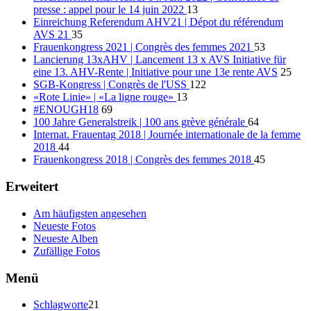
presse : appel pour le 14 juin 2022
13
Einreichung Referendum AHV21 | Dépot du référendum
AVS 21
35
Frauenkongress 2021 | Congrès des femmes 2021
53
Lancierung 13xAHV | Lancement 13 x AVS Initiative für
eine 13. AHV-Rente | Initiative pour une 13e rente AVS
25
SGB-Kongress | Congrès de l'USS
122
«Rote Linie» | «La ligne rouge»
13
#ENOUGH18
69
100 Jahre Generalstreik | 100 ans grève générale
64
Internat. Frauentag 2018 | Journée internationale de la femme
2018
44
Frauenkongress 2018 | Congrès des femmes 2018
45
Erweitert
Am häufigsten angesehen
Neueste Fotos
Neueste Alben
Zufällige Fotos
Menü
Schlagworte
21